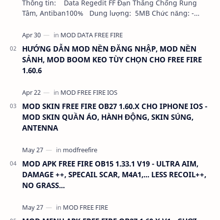
Thông tin: Data Regedit FF Đạn Thẳng Chống Rung
Tâm, Antiban100% Dung lượng: 5MB Chức năng: -
NHƯ VIDEO - KHÔNG BAND ID - KHÔNG GHIM…
HƯỚNG DẪN MOD NỀN ĐĂNG NHẬP, MOD NỀN
SẢNH, MOD BOOM KEO TÙY CHỌN CHO FREE FIRE
1.60.6
MOD SKIN FREE FIRE OB27 1.60.X CHO IPHONE IOS -
MOD SKIN QUẦN ÁO, HÀNH ĐỘNG, SKIN SÚNG,
ANTENNA
MOD APK FREE FIRE OB15 1.33.1 V19 - ULTRA AIM,
DAMAGE ++, SPECAIL SCAR, M4A1,... LESS RECOIL++,
NO GRASS...