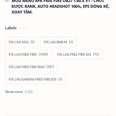
MOD MENU APK FREE FIRE OB27 1.60.X V1 - CHƠI
ĐƯỢC RANK, AUTO HEADSHOT 100%, EPS DÒNG KẺ,
XOAY TÂM.
Labels
FIX LAG AOG
FIX LAG BNB M
FIX LAG FREE FIRE
FIX LAG FREE FIRE IOS
FIX LAG FREE FIRE MAX
FIX LAG GARENA FREE FIRE IOS
FIX LAG LIÊN QUÂN MOBILE
Fixlagfreefire
FIXLAGLIENQUAN
HACK AOG