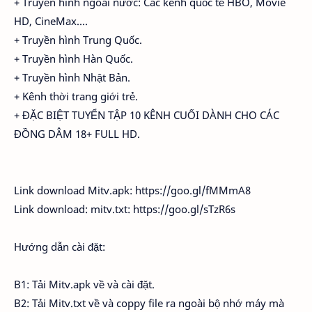
+ Truyền hình ngoài nước: Các kênh quốc tế HBO, Movie
HD, CineMax....
+ Truyền hình Trung Quốc.
+ Truyền hình Hàn Quốc.
+ Truyền hình Nhật Bản.
+ Kênh thời trang giới trẻ.
+ ĐẶC BIỆT TUYỂN TẬP 10 KÊNH CUỐI DÀNH CHO CÁC
ĐỒNG DÂM 18+ FULL HD.
Link download Mitv.apk: https://goo.gl/fMMmA8
Link download: mitv.txt: https://goo.gl/sTzR6s
Hướng dẫn cài đặt:
B1: Tải Mitv.apk về và cài đặt.
B2: Tải Mitv.txt về và coppy file ra ngoài bộ nhớ máy mà