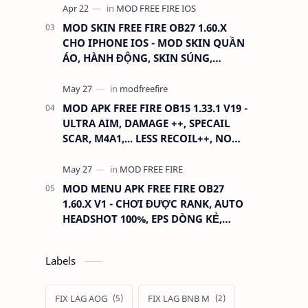
MOD SKIN FREE FIRE OB27 1.60.X
CHO IPHONE IOS - MOD SKIN QUẦN
ÁO, HÀNH ĐỘNG, SKIN SÚNG,
ANTENNA
MOD APK FREE FIRE OB15 1.33.1 V19 -
ULTRA AIM, DAMAGE ++, SPECAIL
SCAR, M4A1,... LESS RECOIL++, NO
GRASS...
MOD MENU APK FREE FIRE OB27
1.60.X V1 - CHƠI ĐƯỢC RANK, AUTO
HEADSHOT 100%, EPS DÒNG KẺ,
XOAY TÂM.
Labels
FIX LAG AOG
FIX LAG BNB M