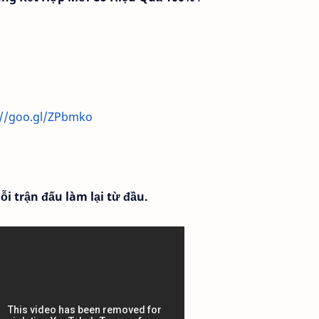
://goo.gl/ZPbmko
i trận đấu làm lại từ đầu.