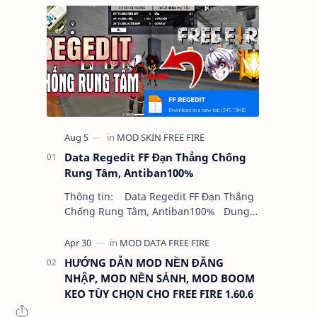
Data Regedit FF Đạn Thẳng Chống
Rung Tâm, Antiban100%
Thông tin: Data Regedit FF Đạn Thẳng
Chống Rung Tâm, Antiban100% Dung
lượng: 5MB Chức năng: - NHƯ VIDEO -
KHÔNG BAND ID - KHÔNG GHIM…
HƯỚNG DẪN MOD NỀN ĐĂNG
NHẬP, MOD NỀN SẢNH, MOD BOOM
KEO TÙY CHỌN CHO FREE FIRE 1.60.6