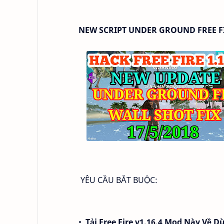
NEW SCRIPT UNDER GROUND FREE FIRE
YÊU CẦU BẮT BUỘC:
•
Tải Free Fire v1.16.4 Mod Này Về 