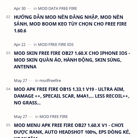
NHƯ VIDEO - KHÔNG BAND ID - KHÔNG GHIM…
HƯỚNG DẪN MOD NỀN ĐĂNG NHẬP, MOD NỀN
SẢNH, MOD BOOM KEO TÙY CHỌN CHO FREE FIRE
1.60.6
MOD SKIN FREE FIRE OB27 1.60.X CHO IPHONE IOS -
MOD SKIN QUẦN ÁO, HÀNH ĐỘNG, SKIN SÚNG,
ANTENNA
MOD APK FREE FIRE OB15 1.33.1 V19 - ULTRA AIM,
DAMAGE ++, SPECAIL SCAR, M4A1,... LESS RECOIL++,
NO GRASS...
MOD MENU APK FREE FIRE OB27 1.60.X V1 - CHƠI
ĐƯỢC RANK, AUTO HEADSHOT 100%, EPS DÒNG KẺ,