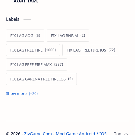
XOAY TÂM.
Labels
FIX LAG AOG
FIX LAG BNB M
FIX LAG FREE FIRE
FIX LAG FREE FIRE IOS
FIX LAG FREE FIRE MAX
FIX LAG GARENA FREE FIRE IOS
FIX LAG LIÊN QUÂN MOBILE
Fixlagfreefire
FIXLAGLIENQUAN
HACK AOG
MOD APK FREE FIRE
MOD DATA FREE FIRE
©
2026
‧
ZivGame.Com - Mod Game Android / IOS
. All rights re