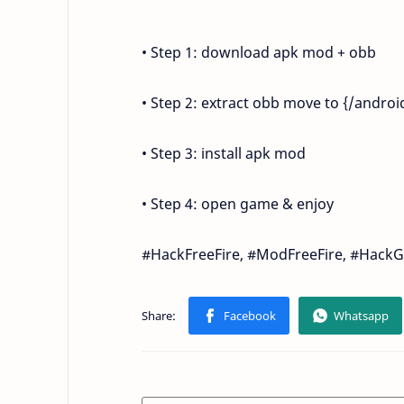
• Step 1: download apk mod + obb
• Step 2: extract obb move to {/andro
• Step 3: install apk mod
• Step 4: open game & enjoy
#HackFreeFire, #ModFreeFire, #HackGa