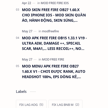
MOD SKIN FREE FIRE OB27 1.60.X
CHO IPHONE IOS - MOD SKIN QUẦN
ÁO, HÀNH ĐỘNG, SKIN SÚNG,
ANTENNA
MOD APK FREE FIRE OB15 1.33.1 V19 -
ULTRA AIM, DAMAGE ++, SPECAIL
SCAR, M4A1,... LESS RECOIL++, NO
GRASS...
MOD MENU APK FREE FIRE OB27
1.60.X V1 - CHƠI ĐƯỢC RANK, AUTO
HEADSHOT 100%, EPS DÒNG KẺ,
XOAY TÂM.
Labels
FIX LAG AOG
FIX LAG BNB M