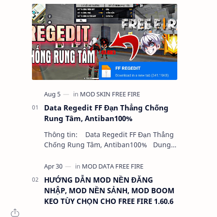
Data Regedit FF Đạn Thẳng Chống
Rung Tâm, Antiban100%
Thông tin: Data Regedit FF Đạn Thẳng
Chống Rung Tâm, Antiban100% Dung
lượng: 5MB Chức năng: - NHƯ VIDEO -
KHÔNG BAND ID - KHÔNG GHIM…
HƯỚNG DẪN MOD NỀN ĐĂNG
NHẬP, MOD NỀN SẢNH, MOD BOOM
KEO TÙY CHỌN CHO FREE FIRE 1.60.6