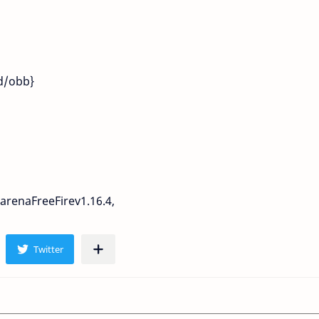
id/obb}
renaFreeFirev1.16.4,