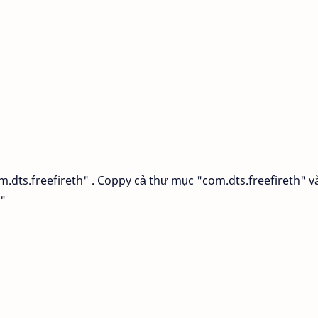
m.dts.freefireth" . Coppy cả thư mục "com.dts.freefireth" v
"