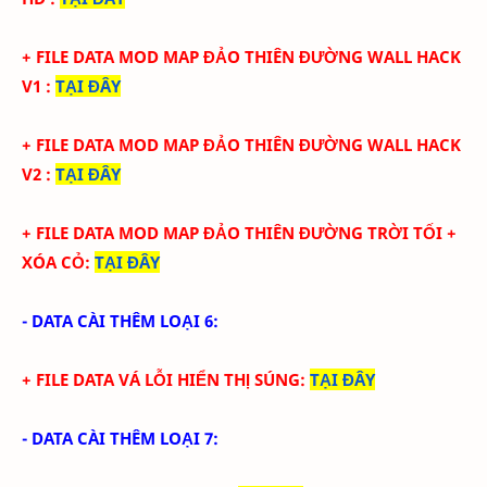
+
FILE DATA MOD MAP ĐẢO THIÊN ĐƯỜNG WALL HACK
V1
:
TẠI ĐÂY
+ FILE
DATA MOD MAP ĐẢO THIÊN ĐƯỜNG WALL HACK
V2
:
TẠI ĐÂY
+ FILE
DATA MOD MAP ĐẢO THIÊN ĐƯỜNG TRỜI TỐI +
XÓA CỎ
:
TẠI ĐÂY
- DATA CÀI THÊM LOẠI 6:
+ FILE DATA VÁ LỖI HIỂN THỊ SÚNG:
TẠI ĐÂY
- DATA CÀI THÊM LOẠI 7: