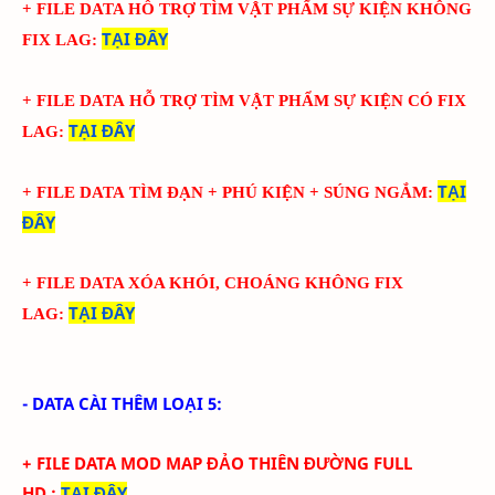
+ FILE DATA HỖ TRỢ TÌM VẬT PHẨM SỰ KIỆN KHÔNG
TẠI ĐÂY
FIX LAG
:
+ FILE DATA
HỖ TRỢ TÌM VẬT PHẨM SỰ KIỆN CÓ FIX
TẠI ĐÂY
LAG
:
TẠI
+ FILE DATA
TÌM ĐẠN + PHÚ KIỆN + SÚNG NGẮM
:
ĐÂY
+ FILE DATA XÓA KHÓI, CHOÁNG KHÔNG FIX
TẠI ĐÂY
LAG
:
- DATA CÀI THÊM LOẠI 5:
+ FILE DATA MOD MAP ĐẢO THIÊN ĐƯỜNG FULL
HD
:
TẠI ĐÂY