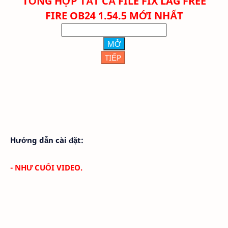
TỔNG HỢP TẤT CẢ FILE FIX LAG FREE
FIRE OB24 1.54.5 MỚI NHẤT
MỞ
TIẾP
Hướng dẫn cài đặt:
- NHƯ CUỐI VIDEO.