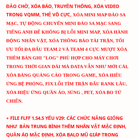
ĐẢO CHỜ, XÓA BÁO, TRUYỀN THÔNG, XÓA VIDEO
TRONG VQMM, THẺ VÔ CỰC
,
XÓA MINI MAP ĐẢO SA
MẠC
,
TỰ ĐỘNG CHUYỂN MINI ĐẢO SA MẠC SANG
TIẾNG ANH ĐỂ KHÔNG BỊ LỖI MINI MAP
, XÓA HÀNH
ĐỘNG NHÂN VẬT, XÓA THÔNG BÁO TẢI TRẬN, TỐI
ƯU TỐI ĐA ĐẤU TEAM 2 VÀ TEAM 4 CỰC MƯỢT
XÓA
THÊM BẢN GHI "LOG" PHÙ HỢP CHO MÁY CHƠI
TRONG THỜI GIAN DÀI MÀ DATA VẪN NHƯ MỚI CÀI
,
XÓA BẢNG QUẢNG CÁO TRONG GAME, XÓA HIÊU
ỨNG BỆ PHÓNG, FIX LỖI TÌM TRẬN ĐẤU RANK LÂU,
XÓA HIỆU ỨNG QUẦN ÁO, SÚNG , PET, XÓA BO TỬ
CHIẾN.
+ FILE FLFF
1.54.5
YẾU
V
29
:
CÁC CHỨC NĂNG GIỐNG
NHƯ BẢN TRUNG BÌNH THÊM
NHÂN VẬT MẶC ĐỊNH,
QUẦN ÁO MẶC ĐỊNH, XÓA BALO MŨ GIÁP TRONG