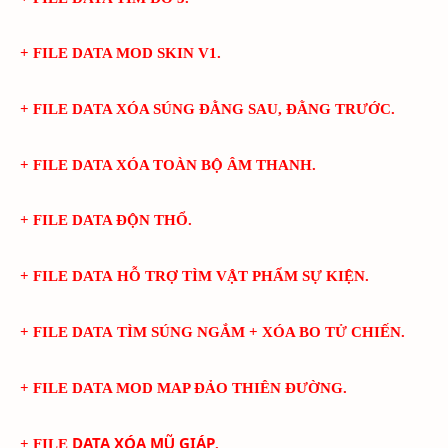
+ FILE DATA MOD SKIN V1.
+ FILE DATA XÓA SÚNG ĐẰNG SAU, ĐẰNG TRƯỚC.
+ FILE DATA XÓA TOÀN BỘ ÂM THANH.
+ FILE DATA ĐỘN THỔ.
+ FILE DATA
HỖ TRỢ TÌM VẬT PHẨM SỰ KIỆN
.
+ FILE DATA
TÌM SÚNG NGẮM + XÓA BO TỬ CHIẾN
.
+ FILE DATA MOD MAP ĐẢO THIÊN ĐƯỜNG
.
DATA XÓA MŨ GIÁP
+ FILE
.