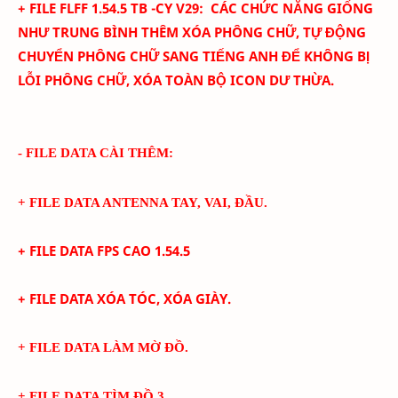
+ FILE FLFF
1.54.5
TB -CY
V
29
:
CÁC CHỨC NĂNG GIỐNG
NHƯ TRUNG BÌNH THÊM
XÓA PHÔNG CHỮ,
TỰ ĐỘNG
CHUYỂN PHÔNG CHỮ SANG TIẾNG ANH ĐỂ KHÔNG BỊ
LỖI PHÔNG CHỮ, XÓA TOÀN BỘ ICON DƯ THỪA.
- FILE DATA CÀI THÊM:
+ FILE DATA ANTENNA TAY, VAI, ĐẦU.
+ FILE DATA FPS CAO
1.54.5
+ FILE DATA XÓA TÓC, XÓA GIÀY.
+ FILE DATA LÀM MỜ ĐỒ.
+ FILE DATA TÌM ĐỒ 3.