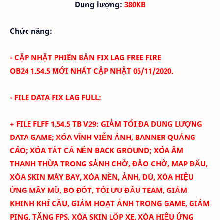
Dung lượng:
380K
B
Chức năng:
- CẬP NHẬT PHIÊN BẢN FIX LAG FREE FIRE
OB24
1.54.5
MỚI NHẤT CẬP NHẬT 05/
11/2020.
- FILE DATA FIX LAG FULL:
+ FILE FLFF
1.54.5
TB
V
29
:
GIẢM TỐI ĐA DUNG LƯỢNG
DATA GAME; XÓA
VĨNH VIỄN
ẢNH
, BANNER QUẢNG
CÁO
; XÓA TẤT CẢ NỀN BACK GROUND; XÓA ÂM
THANH THỪA TRONG SẢNH CHỜ, ĐẢO CHỜ, MAP ĐẤU,
XÓA SKIN MÁY BAY
, XÓA NỀN, ẢNH, DÙ, XÓA HIỆU
ỨNG MÂY MÙ, BO ĐỐT,
TỐI ƯU ĐẤU TEAM
, GIẢM
KHINH KHÍ CẦU, GIẢM HOẠT ẢNH TRONG GAME, GIẢM
PING, TĂNG FPS, XÓA SKIN LỐP XE, XÓA HIỆU ỨNG