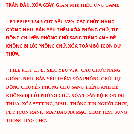
TRẬN ĐẤU, XÓA GIÀY, G
IẢM NHẸ HIỆU ỨNG GAME.
+ FILE FLFF
1.54.5
CỰC YẾU
V
29
:
CÁC CHỨC NĂNG
GIỐNG NHƯ BẢN YẾU THÊM
XÓA PHÔNG CHỮ,
TỰ
ĐỘNG CHUYỂN PHÔNG CHỮ SANG TIẾNG ANH ĐỂ
KHÔNG BỊ LỖI PHÔNG CHỮ, XÓA TOÀN BỘ ICON DƯ
THỪA.
+ FILE FLFF
1.54.5
SIÊU YẾU
V
29
:
CÁC CHỨC NĂNG
GIỐNG NHƯ BẢN YẾU THÊM
XÓA PHÔNG CHỮ,
TỰ
ĐỘNG CHUYỂN PHÔNG CHỮ SANG TIẾNG ANH ĐỂ
KHÔNG BỊ LỖI PHÔNG CHỮ, XÓA TOÀN BỘ ICON DƯ
THỪA, XÓA SETTING, MAIL, THÔNG TIN NGƯỜI CHƠI,
PET, ICON RANK, MAP ĐẢO XA MẠC, SHOP TEST SÚNG
TRONG ĐẢO CHỜ.