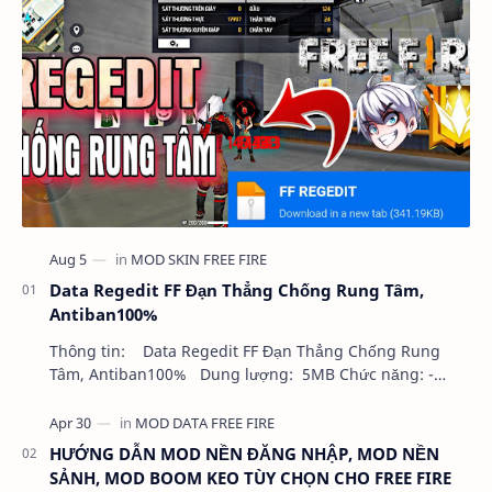
Data Regedit FF Đạn Thẳng Chống Rung Tâm,
Antiban100%
Thông tin: Data Regedit FF Đạn Thẳng Chống Rung
Tâm, Antiban100% Dung lượng: 5MB Chức năng: -
NHƯ VIDEO - KHÔNG BAND ID - KHÔNG GHIM…
HƯỚNG DẪN MOD NỀN ĐĂNG NHẬP, MOD NỀN
SẢNH, MOD BOOM KEO TÙY CHỌN CHO FREE FIRE