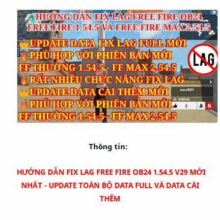
Thông tin:
HƯỚNG DẪN FIX LAG FREE FIRE OB24 1.54.5 V29 MỚI
NHẤT - UPDATE TOÀN BỘ DATA FULL VÀ DATA CÀI
THÊM