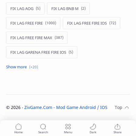
FIX LAG AOG
FIX LAG BNB M
FIX LAG FREE FIRE
FIX LAG FREE FIRE IOS
FIX LAG FREE FIRE MAX
FIX LAG GARENA FREE FIRE IOS
FIX LAG LIÊN QUÂN MOBILE
Fixlagfreefire
FIXLAGLIENQUAN
HACK AOG
MOD APK FREE FIRE
MOD DATA FREE FIRE
©
2026
‧
ZivGame.Com - Mod Game Android / IOS
. All rights re
MOD DATA PUBG
MOD FREE FIRE
MOD FREE FIRE IOS
MOD GAME MOBILE