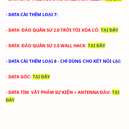
- DATA CÀI THÊM LOẠI 7:
- DATA ĐẢO QUÂN SỰ 2.0 TRỜI TỐI XÓA CỎ
:
TẠI ĐÂY
- DATA
ĐẢO QUÂN SỰ 2.0 WALL HACK
:
TẠI ĐÂY
- DATA CÀI THÊM LOẠI 8 - CHỈ DÙNG CHO KẾT NỐI LẠI:
- DATA GỐC
:
TẠI ĐÂY
- DATA
TÌM VẬT PHẨM SỰ KIỆN + ANTENNA ĐẦU
:
TẠI
ĐÂY