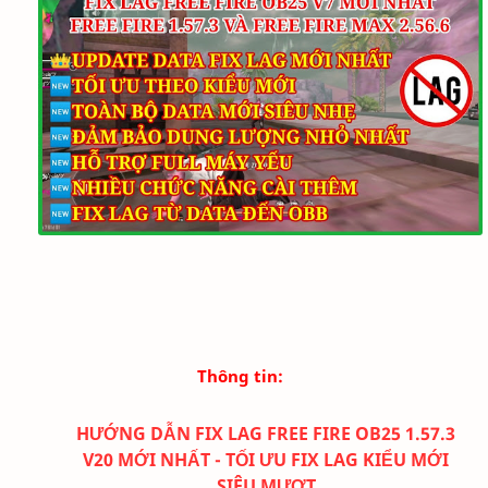
Thông tin:
HƯỚNG DẪN FIX LAG FREE FIRE OB25 1.57.3
V20 MỚI NHẤT - TỐI ƯU FIX LAG KIỂU MỚI
SIÊU MƯỢT