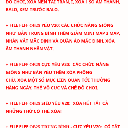
ĐỘ CHƠI, XÓA NỀN TẢI TRẬN, I, XÓA 1 SỐ ÂM THANH,
BALO, XEM TRƯỚC BALO.
+ FILE FLFF
YẾU
V
20
:
CÁC CHỨC NĂNG GIỐNG
OB25
NHƯ BẢN TRUNG BÌNH THÊM
GIẢM MINI MAP 3 MAP,
NHÂN VẬT MẶC ĐỊNH VÀ QUẦN ÁO MẶC ĐỊNH, XÓA
ÂM THANH NHÂN VẬT.
+ FILE FLFF
CỰC YẾU
V
20
:
CÁC CHỨC NĂNG
OB25
GIỐNG NHƯ BẢN YẾU THÊM
XÓA PHÔNG
CHỮ,
XÓA
MỘT SỐ MỤC LIÊN QUAN TỚI THƯỜNG
HÀNG NGÀY, THẺ VÔ CỰC VÀ CHẾ ĐỘ CHƠI.
+ FILE FLFF
SIÊU YẾU
V
20
:
XÓA HẾT TẤT CẢ
OB25
NHỮNG THỨ CÓ THỂ XÓA!
+ FILE FLFF
CỰC YẾU
V20:
CÓ TẤT
OB25 TRUNG BÌNH -