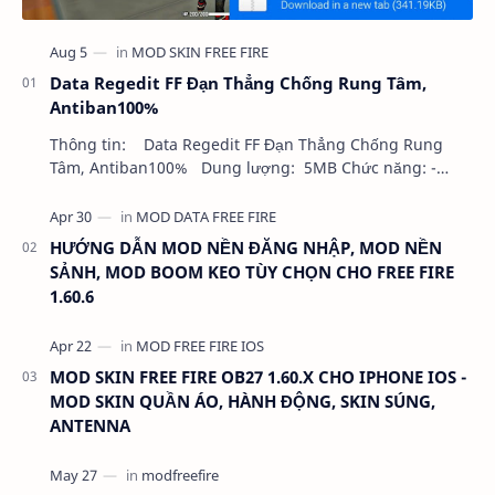
Data Regedit FF Đạn Thẳng Chống Rung Tâm,
Antiban100%
Thông tin: Data Regedit FF Đạn Thẳng Chống Rung
Tâm, Antiban100% Dung lượng: 5MB Chức năng: -
NHƯ VIDEO - KHÔNG BAND ID - KHÔNG GHIM…
HƯỚNG DẪN MOD NỀN ĐĂNG NHẬP, MOD NỀN
SẢNH, MOD BOOM KEO TÙY CHỌN CHO FREE FIRE
1.60.6
MOD SKIN FREE FIRE OB27 1.60.X CHO IPHONE IOS -
MOD SKIN QUẦN ÁO, HÀNH ĐỘNG, SKIN SÚNG,
ANTENNA