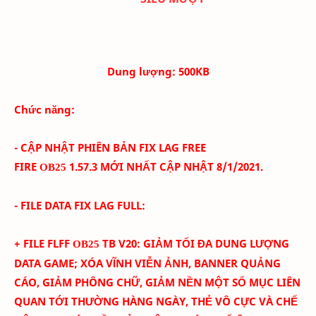
Dung lượng:
500K
B
Chức năng:
- CẬP NHẬT PHIÊN BẢN FIX LAG FREE
FIRE
1.57.3
MỚI NHẤT CẬP NHẬT 8/
1/2021.
OB25
- FILE DATA FIX LAG FULL:
+ FILE FLFF
TB
V
20
: GIẢM TỐI ĐA DUNG LƯỢNG
OB25
DATA GAME; XÓA VĨNH VIỄN ẢNH, BANNER QUẢNG
CÁO, GIẢM PHÔNG CHỮ, GIẢM NỀN MỘT SỐ MỤC LIÊN
QUAN TỚI THƯỜNG HÀNG NGÀY, THẺ VÔ CỰC VÀ CHẾ