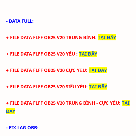
- DATA FULL:
+ FILE
DATA
FLFF
OB25
V
20
TRUN
G BÌNH
:
TẠI ĐÂY
+ FILE
DATA
FLFF
OB25
V
20
YẾU
:
TẠI ĐÂY
+ FILE
DATA
FLFF
OB25
V
20
CỰC YẾU:
TẠI ĐÂY
+ FILE
DATA
FLFF
OB25
V
20
SIÊU YẾU:
TẠI ĐÂY
+ FILE
DATA
FLFF
OB25
V
20
TRUNG BÌNH - CỰC YẾU:
TẠI
ĐÂY
- FIX LAG OBB: