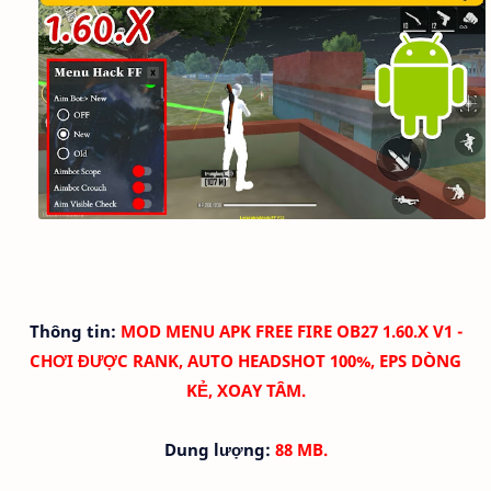
Thông tin:
MOD MENU APK FREE FIRE OB27 1.60.X V1 -
CHƠI ĐƯỢC RANK, AUTO HEADSHOT 100%, EPS DÒNG
KẺ, XOAY TÂM.
Dung lượng:
88 MB
.