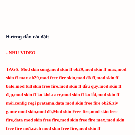
Hướng dẫn cài đặt:
- NHƯ VIDEO
TAGS:
Mod skin súng,mod skin ff ob29,mod skin ff max,mod
skin ff max ob29,mod free fire skin,mod đồ ff,mod skin ff
balo,mod full skin free fire,mod skin ff đầu quỷ,mod skin ff
đẹp,mod skin ff ko khóa acc,mod skin ff ko lỗi,mod skin ff
mới,config regi pratama,data mod skin free fire ob26,ziv
game mod skin,mod đồ,Mod skin Free fire,mod skin free
fire,data mod skin free fire,mod skin free fire max,mod skin
free fire mới,cách mod skin free fire,mod skin ff