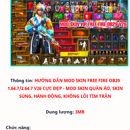
Thông tin:
HƯỚNG DẪN MOD SKIN FREE FIRE OB29
1.64.7/2.64.7 V26 CỰC ĐẸP - MOD SKIN QUẦN ÁO, SKIN
SÚNG, HÀNH ĐỘNG, KHÔNG LỖI TÌM TRẬN
Dung lượng:
3MB
Chức năng: