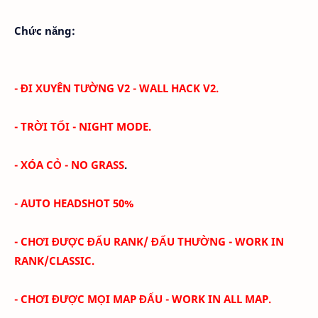
Chức năng:
- ĐI XUYÊN TƯỜNG V2 - WALL HACK V2.
- TRỜI TỐI -
NIGHT MODE
.
- XÓA CỎ -
NO GRASS
.
- AUTO HEADSHOT 50%
- CHƠI ĐƯỢC ĐẤU RANK/ ĐẤU THƯỜNG - WORK IN
RANK/CLASSIC.
- CHƠI ĐƯỢC MỌI MAP ĐẤU - WORK IN ALL MAP.