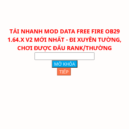
TẢI NHANH MOD DATA FREE FIRE OB29
1.64.X V2 MỚI NHẤT - ĐI XUYÊN TƯỜNG,
CHƠI ĐƯỢC ĐẤU RANK/THƯỜNG
MỞ KHÓA
TIẾP