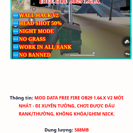
Thông tin:
MOD DATA FREE FIRE OB29 1.64.X V2 MỚI
NHẤT - ĐI XUYÊN TƯỜNG, CHƠI ĐƯỢC ĐẤU
RANK/THƯỜNG, KHÔNG KHÓA/GHIM NICK.
Dung lượng:
588MB