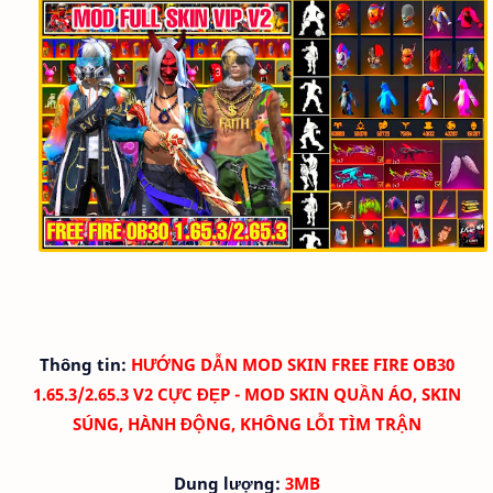
Thông tin:
HƯỚNG DẪN MOD SKIN FREE FIRE OB30
1.65.3/2.65.3 V2 CỰC ĐẸP - MOD SKIN QUẦN ÁO, SKIN
SÚNG, HÀNH ĐỘNG, KHÔNG LỖI TÌM TRẬN
Dung lượng:
3MB