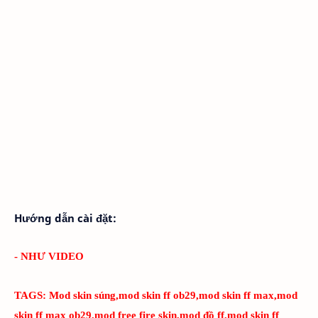
Hướng dẫn cài đặt:
- NHƯ VIDEO
TAGS:
Mod skin súng,mod skin ff ob29,mod skin ff max,mod
skin ff max ob29,mod free fire skin,mod đồ ff,mod skin ff