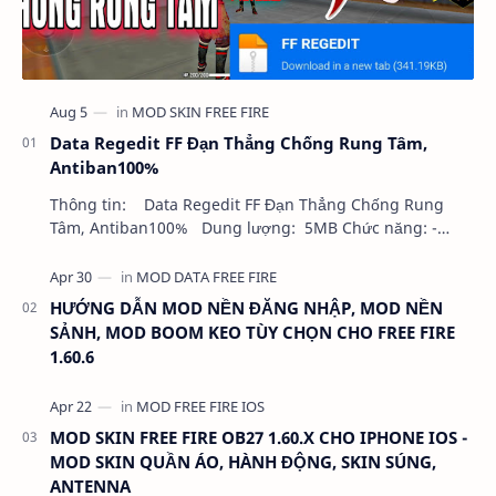
Data Regedit FF Đạn Thẳng Chống Rung Tâm,
Antiban100%
Thông tin: Data Regedit FF Đạn Thẳng Chống Rung
Tâm, Antiban100% Dung lượng: 5MB Chức năng: -
NHƯ VIDEO - KHÔNG BAND ID - KHÔNG GHIM…
HƯỚNG DẪN MOD NỀN ĐĂNG NHẬP, MOD NỀN
SẢNH, MOD BOOM KEO TÙY CHỌN CHO FREE FIRE
1.60.6
MOD SKIN FREE FIRE OB27 1.60.X CHO IPHONE IOS -
MOD SKIN QUẦN ÁO, HÀNH ĐỘNG, SKIN SÚNG,
ANTENNA