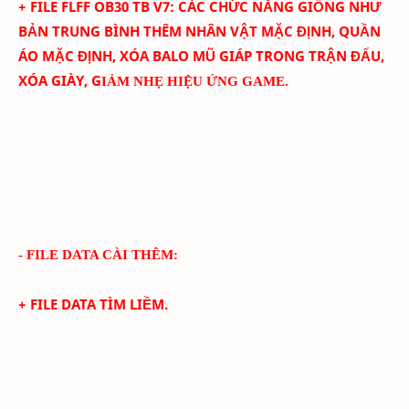
+ FILE FLFF
OB30
TB
V
7
:
CÁC CHỨC NĂNG GIỐNG NHƯ
BẢN TRUNG BÌNH THÊM
NHÂN VẬT MẶC ĐỊNH, QUẦN
ÁO MẶC ĐỊNH, XÓA BALO MŨ GIÁP TRONG TRẬN ĐẤU,
XÓA GIÀY, G
IẢM NHẸ HIỆU ỨNG GAME.
- FILE DATA CÀI THÊM:
+ FILE DATA TÌM LIỀM.