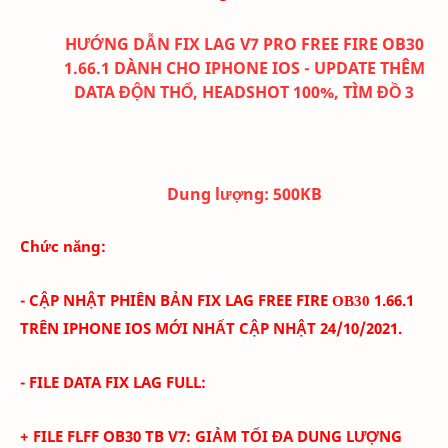
HƯỚNG DẪN FIX LAG V7 PRO FREE FIRE OB30
1.66.1 DÀNH CHO IPHONE IOS - UPDATE THÊM
DATA ĐỘN THỔ, HEADSHOT 100%, TÌM ĐỒ 3
Dung lượng:
500K
B
Chức năng:
- CẬP NHẬT PHIÊN BẢN FIX LAG FREE FIRE
1
.66.1
OB30
TRÊN IPHONE IOS
MỚI NHẤT CẬP NHẬT 24/10
/2021.
- FILE DATA FIX LAG FULL:
+ FILE FLFF
OB30
TB
V
7
:
GIẢM TỐI ĐA DUNG LƯỢNG