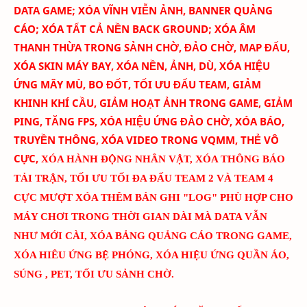
DATA GAME; XÓA
VĨNH VIỄN
ẢNH
, BANNER QUẢNG
CÁO
; XÓA TẤT CẢ NỀN BACK GROUND; XÓA ÂM
THANH THỪA TRONG SẢNH CHỜ, ĐẢO CHỜ, MAP ĐẤU,
XÓA SKIN MÁY BAY
, XÓA NỀN, ẢNH, DÙ, XÓA HIỆU
ỨNG MÂY MÙ, BO ĐỐT,
TỐI ƯU ĐẤU TEAM
, GIẢM
KHINH KHÍ CẦU, GIẢM HOẠT ẢNH TRONG GAME, GIẢM
PING, TĂNG FPS, XÓA HIỆU ỨNG ĐẢO CHỜ, XÓA BÁO,
TRUYỀN THÔNG, XÓA VIDEO TRONG VQMM, THẺ VÔ
CỰC
,
XÓA HÀNH ĐỘNG NHÂN VẬT, XÓA THÔNG BÁO
TẢI TRẬN, TỐI ƯU TỐI ĐA ĐẤU TEAM 2 VÀ TEAM 4
CỰC MƯỢT
XÓA THÊM BẢN GHI "LOG" PHÙ HỢP CHO
MÁY CHƠI TRONG THỜI GIAN DÀI MÀ DATA VẪN
NHƯ MỚI CÀI
, XÓA BẢNG QUẢNG CÁO TRONG GAME,
XÓA HIÊU ỨNG BỆ PHÓNG, XÓA HIỆU ỨNG QUẦN ÁO,
SÚNG , PET, TỐI ƯU SẢNH CHỜ.