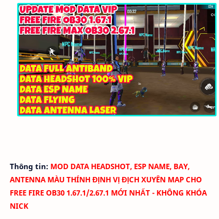
Thông tin:
MOD DATA HEADSHOT, ESP NAME, BAY,
ANTENNA MÀU THÍNH ĐỊNH VỊ ĐỊCH XUYÊN MAP CHO
FREE FIRE OB30 1.67.1/2.67.1 MỚI NHẤT - KHÔNG KHÓA
NICK