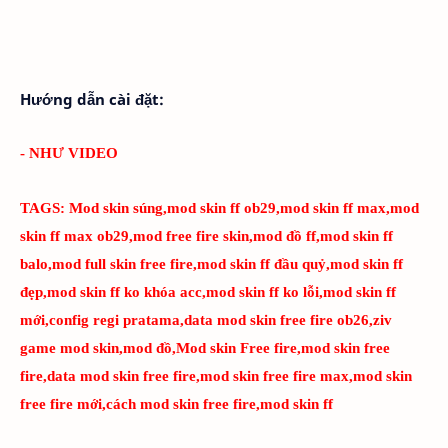
Hướng dẫn cài đặt:
- NHƯ VIDEO
TAGS:
Mod skin súng,mod skin ff ob29,mod skin ff max,mod
skin ff max ob29,mod free fire skin,mod đồ ff,mod skin ff
balo,mod full skin free fire,mod skin ff đầu quỷ,mod skin ff
đẹp,mod skin ff ko khóa acc,mod skin ff ko lỗi,mod skin ff
mới,config regi pratama,data mod skin free fire ob26,ziv
game mod skin,mod đồ,Mod skin Free fire,mod skin free
fire,data mod skin free fire,mod skin free fire max,mod skin
free fire mới,cách mod skin free fire,mod skin ff