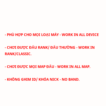
- PHÙ HỢP CHO MỌI LOẠI MÁY - WORK IN ALL DEVICE
- CHƠI ĐƯỢC ĐẤU RANK/ ĐẤU THƯỜNG - WORK IN
RANK/CLASSIC.
- CHƠI ĐƯỢC MỌI MAP ĐẤU - WORK IN ALL MAP.
- KHÔNG GHIM ID/ KHÓA NICK - NO BAND.