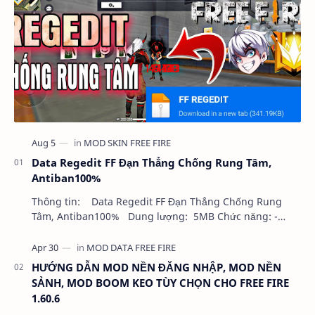
Data Regedit FF Đạn Thẳng Chống Rung Tâm,
Antiban100%
Thông tin: Data Regedit FF Đạn Thẳng Chống Rung
Tâm, Antiban100% Dung lượng: 5MB Chức năng: -
NHƯ VIDEO - KHÔNG BAND ID - KHÔNG GHIM…
HƯỚNG DẪN MOD NỀN ĐĂNG NHẬP, MOD NỀN
SẢNH, MOD BOOM KEO TÙY CHỌN CHO FREE FIRE
1.60.6