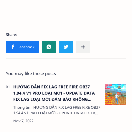
You may like these posts
HƯỚNG DẪN FIX LAG FREE FIRE OB37
1.94.4 V1 PRO LOẠI MỚI - UPDATE DATA
FIX LAG LOẠI MỚI ĐẢM BẢO KHÔNG
KHÓA NICK 100%
Thông tin: HƯỚNG DẪN FIX LAG FREE FIRE OB37
1.94.4 V1 PRO LOẠI MỚI - UPDATE DATA FIX LAG
LOẠI MỚI ĐẢM BẢO KHÔNG KHÓA NICK 100%
Chức năng:- CẬP NHẬT PHIÊN BẢ…