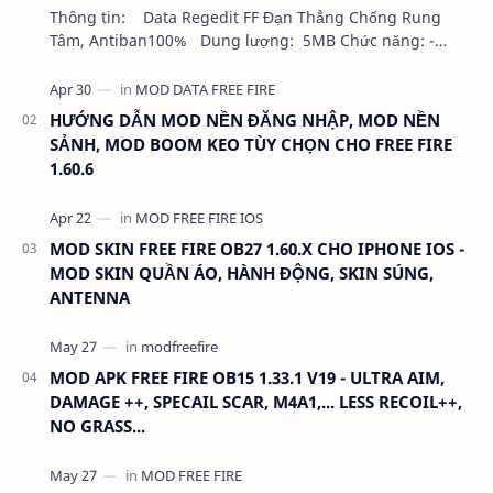
Thông tin: Data Regedit FF Đạn Thẳng Chống Rung
Tâm, Antiban100% Dung lượng: 5MB Chức năng: -
NHƯ VIDEO - KHÔNG BAND ID - KHÔNG GHIM…
HƯỚNG DẪN MOD NỀN ĐĂNG NHẬP, MOD NỀN
SẢNH, MOD BOOM KEO TÙY CHỌN CHO FREE FIRE
1.60.6
MOD SKIN FREE FIRE OB27 1.60.X CHO IPHONE IOS -
MOD SKIN QUẦN ÁO, HÀNH ĐỘNG, SKIN SÚNG,
ANTENNA
MOD APK FREE FIRE OB15 1.33.1 V19 - ULTRA AIM,
DAMAGE ++, SPECAIL SCAR, M4A1,... LESS RECOIL++,
NO GRASS...