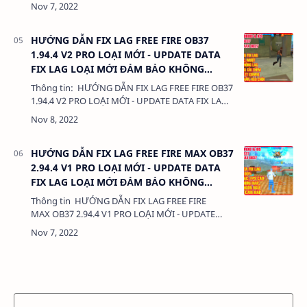
NHẤT - UPDATE DATA FIX LAG Dung
lượng: 500KB Chức…
HƯỚNG DẪN FIX LAG FREE FIRE OB37
1.94.4 V2 PRO LOẠI MỚI - UPDATE DATA
FIX LAG LOẠI MỚI ĐẢM BẢO KHÔNG
KHÓA NICK 100%
Thông tin: HƯỚNG DẪN FIX LAG FREE FIRE OB37
1.94.4 V2 PRO LOẠI MỚI - UPDATE DATA FIX LAG
LOẠI MỚI ĐẢM BẢO KHÔNG KHÓA NICK 100%
Chức năng:- CẬP NHẬT PHIÊN BẢ…
HƯỚNG DẪN FIX LAG FREE FIRE MAX OB37
2.94.4 V1 PRO LOẠI MỚI - UPDATE DATA
FIX LAG LOẠI MỚI ĐẢM BẢO KHÔNG
KHÓA NICK 100%
Thông tin HƯỚNG DẪN FIX LAG FREE FIRE
MAX OB37 2.94.4 V1 PRO LOẠI MỚI - UPDATE
DATA FIX LAG LOẠI MỚI ĐẢM BẢO KHÔNG KHÓA
NICK 100% Dung lượng:&…