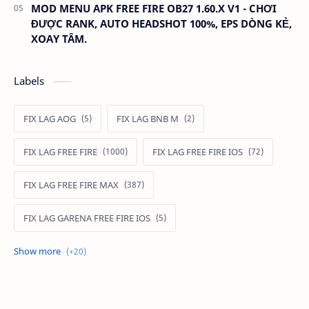
MOD MENU APK FREE FIRE OB27 1.60.X V1 - CHƠI
ĐƯỢC RANK, AUTO HEADSHOT 100%, EPS DÒNG KẺ,
XOAY TÂM.
Labels
FIX LAG AOG
FIX LAG BNB M
FIX LAG FREE FIRE
FIX LAG FREE FIRE IOS
FIX LAG FREE FIRE MAX
FIX LAG GARENA FREE FIRE IOS
FIX LAG LIÊN QUÂN MOBILE
Fixlagfreefire
FIXLAGLIENQUAN
HACK AOG