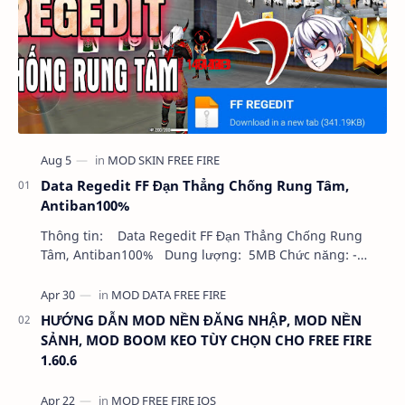
Data Regedit FF Đạn Thẳng Chống Rung Tâm,
Antiban100%
Thông tin: Data Regedit FF Đạn Thẳng Chống Rung
Tâm, Antiban100% Dung lượng: 5MB Chức năng: -
NHƯ VIDEO - KHÔNG BAND ID - KHÔNG GHIM…
HƯỚNG DẪN MOD NỀN ĐĂNG NHẬP, MOD NỀN
SẢNH, MOD BOOM KEO TÙY CHỌN CHO FREE FIRE
1.60.6