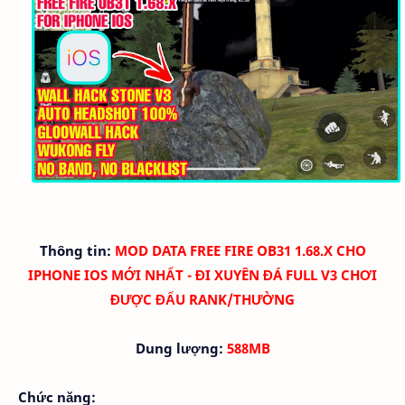
Thông tin:
MOD DATA FREE FIRE OB31 1.68.X CHO
IPHONE IOS MỚI NHẤT - ĐI XUYÊN ĐÁ FULL V3 CHƠI
ĐƯỢC ĐẤU RANK/THƯỜNG
Dung lượng:
588MB
Chức năng: