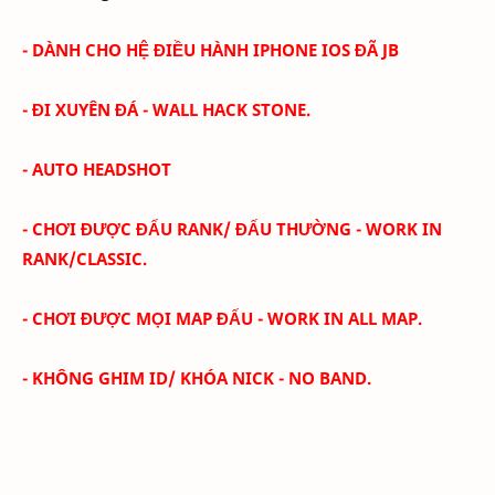
- DÀNH CHO HỆ ĐIỀU HÀNH IPHONE IOS ĐÃ JB
- ĐI XUYÊN ĐÁ - WALL HACK STONE.
- AUTO HEADSHOT
- CHƠI ĐƯỢC ĐẤU RANK/ ĐẤU THƯỜNG - WORK IN
RANK/CLASSIC.
- CHƠI ĐƯỢC MỌI MAP ĐẤU - WORK IN ALL MAP.
- KHÔNG GHIM ID/ KHÓA NICK - NO BAND.