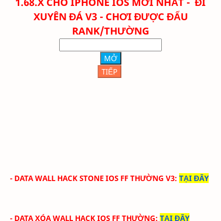
1.68.X CHO IPHONE IOS MỚI NHẤT - ĐI
XUYÊN ĐÁ V3 - CHƠI ĐƯỢC ĐẤU
RANK/THƯỜNG
MỞ
TIẾP
- DATA WALL HACK STONE IOS FF THƯỜNG V3
:
TẠI ĐÂY
- DATA XÓA WALL HACK IOS FF THƯỜNG
:
TẠI ĐÂY