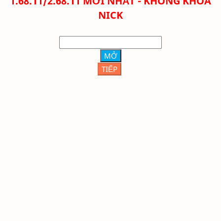
1.68.11/2.68.11 MỚI NHẤT - KHÔNG KHÓA
NICK
MỞ
TIẾP