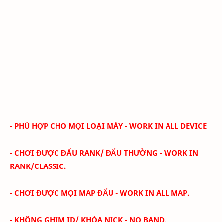
- PHÙ HỢP CHO MỌI LOẠI MÁY - WORK IN ALL DEVICE
- CHƠI ĐƯỢC ĐẤU RANK/ ĐẤU THƯỜNG - WORK IN
RANK/CLASSIC.
- CHƠI ĐƯỢC MỌI MAP ĐẤU - WORK IN ALL MAP.
- KHÔNG GHIM ID/ KHÓA NICK - NO BAND.