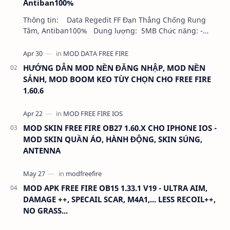
Antiban100%
Thông tin: Data Regedit FF Đạn Thẳng Chống Rung
Tâm, Antiban100% Dung lượng: 5MB Chức năng: -
NHƯ VIDEO - KHÔNG BAND ID - KHÔNG GHIM…
HƯỚNG DẪN MOD NỀN ĐĂNG NHẬP, MOD NỀN
SẢNH, MOD BOOM KEO TÙY CHỌN CHO FREE FIRE
1.60.6
MOD SKIN FREE FIRE OB27 1.60.X CHO IPHONE IOS -
MOD SKIN QUẦN ÁO, HÀNH ĐỘNG, SKIN SÚNG,
ANTENNA
MOD APK FREE FIRE OB15 1.33.1 V19 - ULTRA AIM,
DAMAGE ++, SPECAIL SCAR, M4A1,... LESS RECOIL++,
NO GRASS...