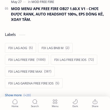
MOD MENU APK FREE FIRE OB27 1.60.X V1 - CHƠI
ĐƯỢC RANK, AUTO HEADSHOT 100%, EPS DÒNG KẺ,
XOAY TÂM.
Labels
FIX LAG AOG
FIX LAG BNB M
FIX LAG FREE FIRE
FIX LAG FREE FIRE IOS
FIX LAG FREE FIRE MAX
FIX LAG GARENA FREE FIRE IOS
FIX LAG LIÊN QUÂN MOBILE
Fixlagfreefire
FIXLAGLIENQUAN
HACK AOG