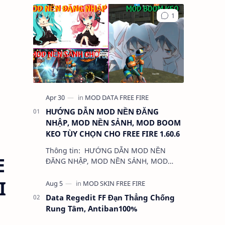
HƯỚNG DẪN MOD NỀN ĐĂNG
NHẬP, MOD NỀN SẢNH, MOD BOOM
KEO TÙY CHỌN CHO FREE FIRE 1.60.6
Thông tin: HƯỚNG DẪN MOD NỀN
E
ĐĂNG NHẬP, MOD NỀN SẢNH, MOD
BOOM KEO TÙY CHỌN CHO FREE FIRE
I
1.60.6 Dung lượng: …
Data Regedit FF Đạn Thẳng Chống
Rung Tâm, Antiban100%