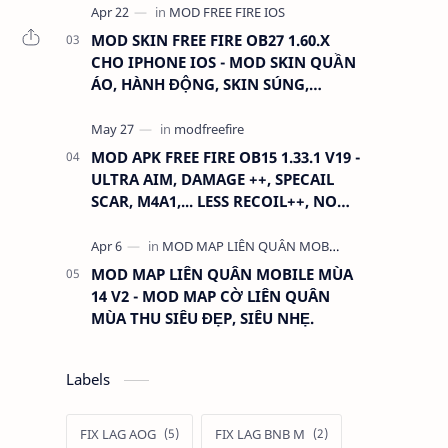
MOD SKIN FREE FIRE OB27 1.60.X
CHO IPHONE IOS - MOD SKIN QUẦN
ÁO, HÀNH ĐỘNG, SKIN SÚNG,
ANTENNA
MOD APK FREE FIRE OB15 1.33.1 V19 -
ULTRA AIM, DAMAGE ++, SPECAIL
SCAR, M4A1,... LESS RECOIL++, NO
GRASS...
MOD MAP LIÊN QUÂN MOBILE MÙA
14 V2 - MOD MAP CỜ LIÊN QUÂN
MÙA THU SIÊU ĐẸP, SIÊU NHẸ.
Labels
FIX LAG AOG
FIX LAG BNB M