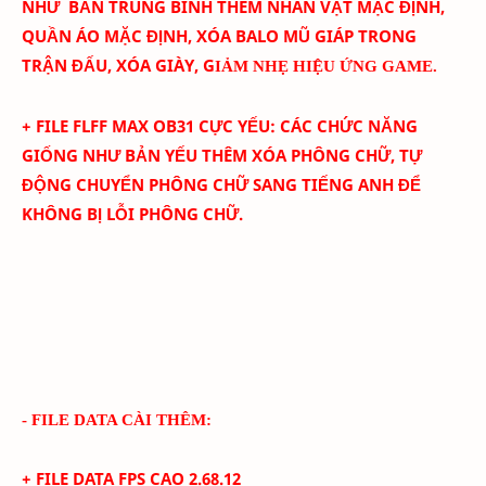
NHƯ BẢN TRUNG BÌNH THÊM
NHÂN VẬT MẶC ĐỊNH,
QUẦN ÁO MẶC ĐỊNH, XÓA BALO MŨ GIÁP TRONG
TRẬN ĐẤU, XÓA GIÀY, G
IẢM NHẸ HIỆU ỨNG GAME.
+ FILE FLFF
MAX
OB31
CỰC YẾU
:
CÁC CHỨC NĂNG
GIỐNG NHƯ BẢN YẾU THÊM
XÓA PHÔNG CHỮ,
TỰ
ĐỘNG CHUYỂN PHÔNG CHỮ SANG TIẾNG ANH ĐỂ
KHÔNG BỊ LỖI PHÔNG CHỮ.
- FILE DATA CÀI THÊM:
+ FILE DATA FPS CAO
2.68.12