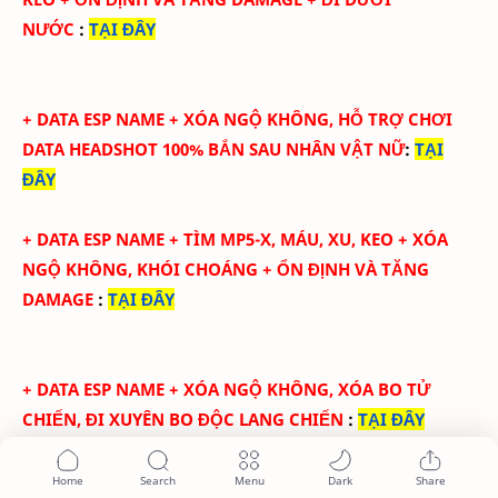
NƯỚC
:
TẠI ĐÂY
+
DATA ESP NAME + XÓA NGỘ KHÔNG, HỖ TRỢ CHƠI
DATA HEADSHOT 100% BẮN SAU NHÂN VẬT NỮ
:
TẠI
ĐÂY
+
DATA ESP NAME + TÌM MP5-X, MÁU, XU, KEO + XÓA
NGỘ KHÔNG, KHÓI CHOÁNG + ỔN ĐỊNH VÀ TĂNG
DAMAGE
:
TẠI ĐÂY
+
DATA ESP NAME + XÓA NGỘ KHÔNG, XÓA BO TỬ
CHIẾN, ĐI XUYÊN BO ĐỘC LANG CHIẾN
:
TẠI ĐÂY