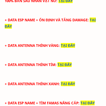
100% BĂN SAU NHÂN VẬT NỮ
:
TẠI ĐÂY
+ DATA ESP NAME + ỔN ĐỊNH VÀ TĂNG DAMAGE
:
TẠI
ĐÂY
+ DATA ANTENNA THÍNH VÀNG
:
TẠI ĐÂY
+ DATA
ANTENNA THÍNH TÍM
:
TẠI ĐÂY
+ DATA
ANTENNA THÍNH XANH
:
TẠI ĐÂY
+ DATA ESP NAME + TÌM FAMAS NÂNG CẤP
:
TẠI ĐÂY