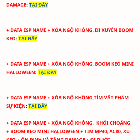
DAMAGE
:
TẠI ĐÂY
+
DATA ESP NAME + XÓA NGỘ KHÔNG, ĐI XUYÊN BOOM
KEO
:
TẠI ĐÂY
+
DATA ESP NAME + XÓA NGỘ KHÔNG, BOOM KEO MINI
HALLOWEEN
:
TẠI ĐÂY
+
DATA ESP NAME + XÓA NGỘ KHÔNG,TÌM VẬT PHẨM
SỰ KIỆN
:
TẠI ĐÂY
+
DATA ESP NAME + XÓA NGỘ KHÔNG,
KHÓI CHOÁNG
+
BOOM KEO MINI HALLOWEEN + TÌM MP40, AC80, XU
KEO + ỔN ĐỊNH VÀ TĂNG DAMAGE + ĐI DƯỚI