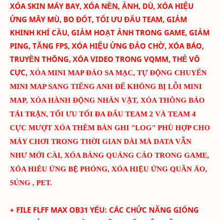
XÓA SKIN MÁY BAY
, XÓA NỀN, ẢNH, DÙ, XÓA HIỆU
ỨNG MÂY MÙ, BO ĐỐT,
TỐI ƯU ĐẤU TEAM
, GIẢM
KHINH KHÍ CẦU, GIẢM HOẠT ẢNH TRONG GAME, GIẢM
PING, TĂNG FPS, XÓA HIỆU ỨNG ĐẢO CHỜ, XÓA BÁO,
TRUYỀN THÔNG, XÓA VIDEO TRONG VQMM, THẺ VÔ
CỰC
,
XÓA MINI MAP ĐẢO SA MẠC
,
TỰ ĐỘNG CHUYỂN
MINI MAP SANG TIẾNG ANH ĐỂ KHÔNG BỊ LỖI MINI
MAP
, XÓA HÀNH ĐỘNG NHÂN VẬT, XÓA THÔNG BÁO
TẢI TRẬN, TỐI ƯU TỐI ĐA ĐẤU TEAM 2 VÀ TEAM 4
CỰC MƯỢT
XÓA THÊM BẢN GHI "LOG" PHÙ HỢP CHO
MÁY CHƠI TRONG THỜI GIAN DÀI MÀ DATA VẪN
NHƯ MỚI CÀI
, XÓA BẢNG QUẢNG CÁO TRONG GAME,
XÓA HIÊU ỨNG BỆ PHÓNG, XÓA HIỆU ỨNG QUẦN ÁO,
SÚNG , PET.
+ FILE FLFF
MAX
OB31
YẾU
:
CÁC CHỨC NĂNG GIỐNG