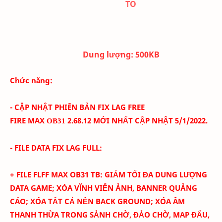
TO
Dung lượng:
500K
B
Chức năng:
- CẬP NHẬT PHIÊN BẢN FIX LAG FREE
FIRE
MAX
2
.68.12
MỚI NHẤT CẬP NHẬT 5/1
/2022.
OB31
- FILE DATA FIX LAG FULL:
+ FILE FLFF MAX
OB31
TB
:
GIẢM TỐI ĐA DUNG LƯỢNG
DATA GAME; XÓA
VĨNH VIỄN
ẢNH
, BANNER QUẢNG
CÁO
; XÓA TẤT CẢ NỀN BACK GROUND; XÓA ÂM
THANH THỪA TRONG SẢNH CHỜ, ĐẢO CHỜ, MAP ĐẤU,