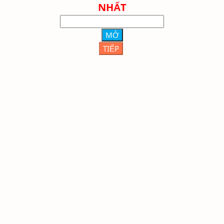
NHẤT
MỞ
TIẾP