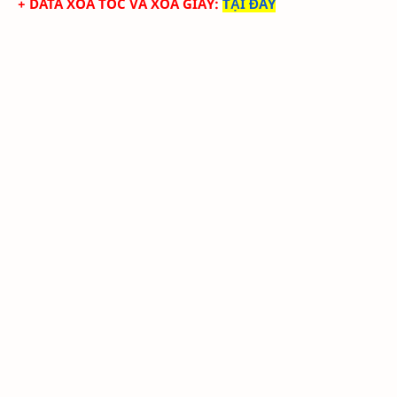
+ DATA XÓA TÓC VÀ XÓA GIÀY
:
TẠI ĐÂY