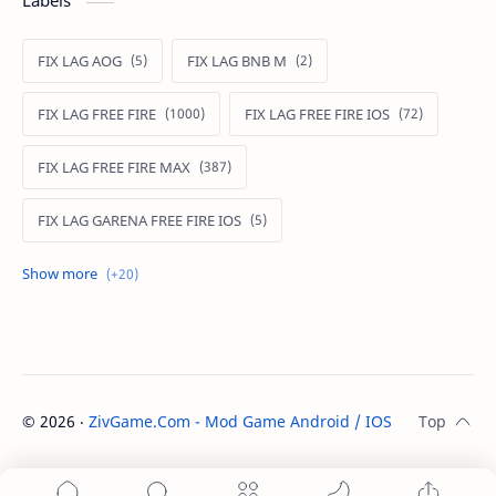
Labels
FIX LAG AOG
FIX LAG BNB M
FIX LAG FREE FIRE
FIX LAG FREE FIRE IOS
FIX LAG FREE FIRE MAX
FIX LAG GARENA FREE FIRE IOS
FIX LAG LIÊN QUÂN MOBILE
Fixlagfreefire
FIXLAGLIENQUAN
HACK AOG
MOD APK FREE FIRE
MOD DATA FREE FIRE
©
2026
‧
ZivGame.Com - Mod Game Android / IOS
. All rights re
MOD DATA PUBG
MOD FREE FIRE
MOD FREE FIRE IOS
MOD GAME MOBILE