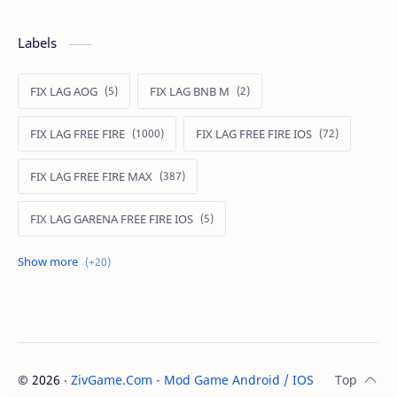
Labels
FIX LAG AOG
FIX LAG BNB M
FIX LAG FREE FIRE
FIX LAG FREE FIRE IOS
FIX LAG FREE FIRE MAX
FIX LAG GARENA FREE FIRE IOS
FIX LAG LIÊN QUÂN MOBILE
Fixlagfreefire
FIXLAGLIENQUAN
HACK AOG
MOD APK FREE FIRE
MOD DATA FREE FIRE
©
2026
‧
ZivGame.Com - Mod Game Android / IOS
. All rights re
MOD DATA PUBG
MOD FREE FIRE