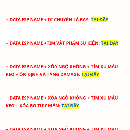
+ DATA ESP NAME + DI CHUYỂN LÀ BAY
:
TẠI ĐÂY
+ DATA ESP NAME +TÌM VẬT PHẨM SỰ KIỆN
:
TẠI ĐÂY
+ DATA ESP NAME + XÓA NGỘ KHÔNG + TÌM XU MÁU
KEO + ỔN ĐỊNH VÀ TĂNG DAMAGE
:
TẠI ĐÂY
+ DATA ESP NAME + XÓA NGỘ KHÔNG + TÌM XU MÁU
KEO + XÓA BO TỬ CHIẾN
:
TẠI ĐÂY
+ DATA ESP NAME + XÓA NGỘ KHÔNG + TÌM XU MÁU