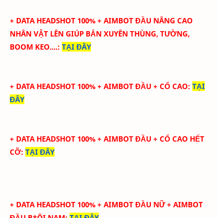
+ DATA HEADSHOT
100
%
+ AIMBOT ĐẦU
NÂNG CAO
NHÂN VẬT LÊN GIÚP BẮN XUYÊN THÙNG, TƯỜNG,
BOOM KEO....
:
TẠI ĐÂY
+ DATA HEADSHOT
100
%
+ AIMBOT ĐẦU + CỔ CAO
:
TẠI
ĐÂY
+ DATA HEADSHOT
100
%
+ AIMBOT ĐẦU + CỔ CAO HẾT
CỠ
:
TẠI ĐÂY
+ DATA HEADSHOT
100
%
+ AIMBOT ĐẦU NỮ + AIMBOT
ĐẦU B*ÔI NAM
:
TẠI ĐÂY