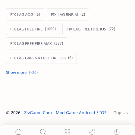
FIX LAG AOG
FIX LAG BNB M
FIX LAG FREE FIRE
FIX LAG FREE FIRE IOS
FIX LAG FREE FIRE MAX
FIX LAG GARENA FREE FIRE IOS
FIX LAG LIÊN QUÂN MOBILE
Fixlagfreefire
FIXLAGLIENQUAN
HACK AOG
MOD APK FREE FIRE
MOD DATA FREE FIRE
©
2026
‧
ZivGame.Com - Mod Game Android / IOS
. All rights re
MOD DATA PUBG
MOD FREE FIRE
MOD FREE FIRE IOS
MOD GAME MOBILE