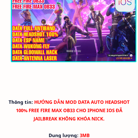
Thông tin:
HƯỚNG DẪN MOD DATA AUTO HEADSHOT
100% FREE FIRE MAX OB33 CHO IPHONE IOS ĐÃ
JAILBREAK KHÔNG KHÓA NICK.
Dung lượng:
3MB