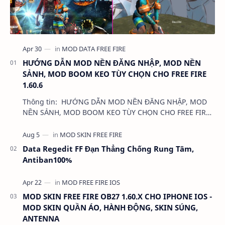
HƯỚNG DẪN MOD NỀN ĐĂNG NHẬP, MOD NỀN
SẢNH, MOD BOOM KEO TÙY CHỌN CHO FREE FIRE
1.60.6
Thông tin: HƯỚNG DẪN MOD NỀN ĐĂNG NHẬP, MOD
NỀN SẢNH, MOD BOOM KEO TÙY CHỌN CHO FREE FIRE
1.60.6 Dung lượng: …
Data Regedit FF Đạn Thẳng Chống Rung Tâm,
Antiban100%
MOD SKIN FREE FIRE OB27 1.60.X CHO IPHONE IOS -
MOD SKIN QUẦN ÁO, HÀNH ĐỘNG, SKIN SÚNG,
ANTENNA