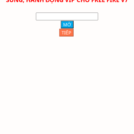
MỞ
TIẾP