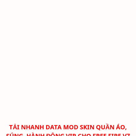
TẢI NHANH DATA MOD SKIN QUẦN ÁO,
SÚNG, HÀNH ĐỘNG VIP CHO FREE FIRE V7