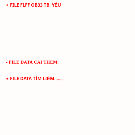
+ FILE FLFF
OB33
TB, YẾU
- FILE DATA CÀI THÊM:
+ FILE DATA TÌM LIỀM.......