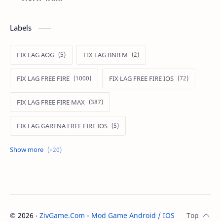
Labels
FIX LAG AOG
FIX LAG BNB M
FIX LAG FREE FIRE
FIX LAG FREE FIRE IOS
FIX LAG FREE FIRE MAX
FIX LAG GARENA FREE FIRE IOS
FIX LAG LIÊN QUÂN MOBILE
Fixlagfreefire
FIXLAGLIENQUAN
HACK AOG
MOD APK FREE FIRE
MOD DATA FREE FIRE
©
2026
‧
ZivGame.Com - Mod Game Android / IOS
. All rights re
MOD DATA PUBG
MOD FREE FIRE