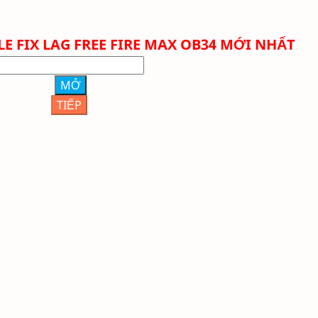
E FIX LAG FREE FIRE
MAX
OB34 MỚI NHẤT
MỞ
TIẾP