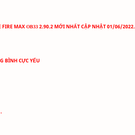
E FIRE MAX
2.90.2
MỚI NHẤT CẬP NHẬT 01/06
/2022.
OB33
NG BÌNH CỰC YẾU
.