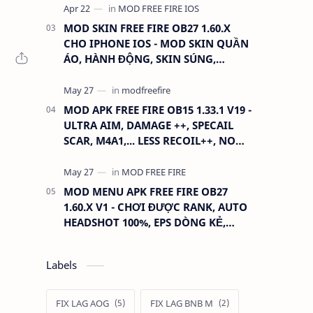
MOD SKIN FREE FIRE OB27 1.60.X
CHO IPHONE IOS - MOD SKIN QUẦN
ÁO, HÀNH ĐỘNG, SKIN SÚNG,
ANTENNA
MOD APK FREE FIRE OB15 1.33.1 V19 -
ULTRA AIM, DAMAGE ++, SPECAIL
SCAR, M4A1,... LESS RECOIL++, NO
GRASS...
MOD MENU APK FREE FIRE OB27
1.60.X V1 - CHƠI ĐƯỢC RANK, AUTO
HEADSHOT 100%, EPS DÒNG KẺ,
XOAY TÂM.
Labels
FIX LAG AOG
FIX LAG BNB M