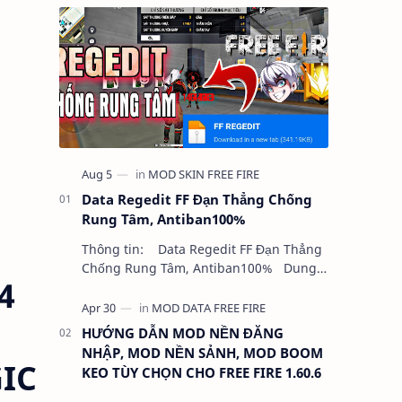
Data Regedit FF Đạn Thẳng Chống
Rung Tâm, Antiban100%
Thông tin: Data Regedit FF Đạn Thẳng
Chống Rung Tâm, Antiban100% Dung
4
lượng: 5MB Chức năng: - NHƯ VIDEO -
KHÔNG BAND ID - KHÔNG GHIM…
HƯỚNG DẪN MOD NỀN ĐĂNG
NHẬP, MOD NỀN SẢNH, MOD BOOM
IC
KEO TÙY CHỌN CHO FREE FIRE 1.60.6