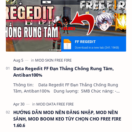
Data Regedit FF Đạn Thẳng Chống Rung Tâm,
Antiban100%
Thông tin: Data Regedit FF Đạn Thẳng Chống Rung
Tâm, Antiban100% Dung lượng: 5MB Chức năng: -
NHƯ VIDEO - KHÔNG BAND ID - KHÔNG GHIM…
HƯỚNG DẪN MOD NỀN ĐĂNG NHẬP, MOD NỀN
SẢNH, MOD BOOM KEO TÙY CHỌN CHO FREE FIRE
1.60.6