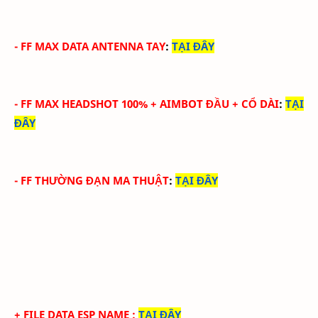
-
FF MAX DATA ANTENNA TAY
:
TẠI ĐÂY
-
FF MAX HEADSHOT 100% + AIMBOT ĐẦU + CỔ DÀI
:
TẠI
ĐÂY
-
FF THƯỜNG ĐẠN MA THUẬT
:
TẠI ĐÂY
+ FILE DATA ESP NAME
:
TẠI ĐÂY