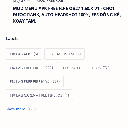
MOD MENU APK FREE FIRE OB27 1.60.X V1 - CHƠI
ĐƯỢC RANK, AUTO HEADSHOT 100%, EPS DÒNG KẺ,
XOAY TÂM.
Labels
FIX LAG AOG
FIX LAG BNB M
FIX LAG FREE FIRE
FIX LAG FREE FIRE IOS
FIX LAG FREE FIRE MAX
FIX LAG GARENA FREE FIRE IOS
FIX LAG LIÊN QUÂN MOBILE
Fixlagfreefire
FIXLAGLIENQUAN
HACK AOG