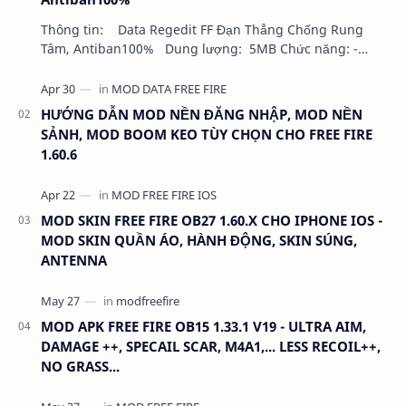
Thông tin: Data Regedit FF Đạn Thẳng Chống Rung
Tâm, Antiban100% Dung lượng: 5MB Chức năng: -
NHƯ VIDEO - KHÔNG BAND ID - KHÔNG GHIM…
HƯỚNG DẪN MOD NỀN ĐĂNG NHẬP, MOD NỀN
SẢNH, MOD BOOM KEO TÙY CHỌN CHO FREE FIRE
1.60.6
MOD SKIN FREE FIRE OB27 1.60.X CHO IPHONE IOS -
MOD SKIN QUẦN ÁO, HÀNH ĐỘNG, SKIN SÚNG,
ANTENNA
MOD APK FREE FIRE OB15 1.33.1 V19 - ULTRA AIM,
DAMAGE ++, SPECAIL SCAR, M4A1,... LESS RECOIL++,
NO GRASS...