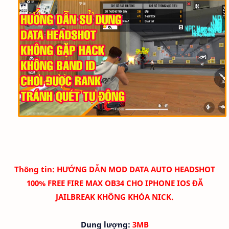
Thông tin:
HƯỚNG DẪN MOD DATA AUTO HEADSHOT
100% FREE FIRE MAX OB34 CHO IPHONE IOS ĐÃ
JAILBREAK KHÔNG KHÓA NICK.
Dung lượng:
3MB