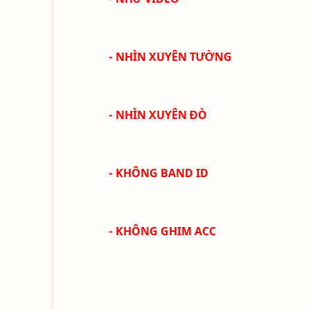
- NHÌN XUYÊN TƯỜNG
- NHÌN XUYÊN ĐÒ
- KHÔNG BAND ID
- KHÔNG GHIM ACC