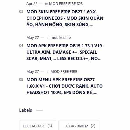
MOD SKIN FREE FIRE OB27 1.60.X
CHO IPHONE IOS - MOD SKIN QUẦN
ÁO, HÀNH ĐỘNG, SKIN SÚNG,
ANTENNA
MOD APK FREE FIRE OB15 1.33.1 V19 -
ULTRA AIM, DAMAGE ++, SPECAIL
SCAR, M4A1,... LESS RECOIL++, NO
GRASS...
MOD MENU APK FREE FIRE OB27
1.60.X V1 - CHƠI ĐƯỢC RANK, AUTO
HEADSHOT 100%, EPS DÒNG KẺ,
XOAY TÂM.
Labels
FIX LAG AOG
FIX LAG BNB M