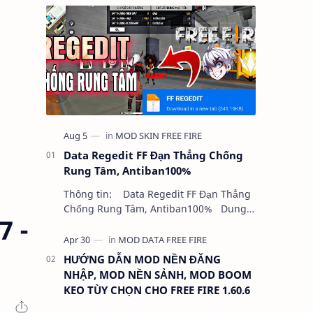
Data Regedit FF Đạn Thẳng Chống
Rung Tâm, Antiban100%
Thông tin: Data Regedit FF Đạn Thẳng
Chống Rung Tâm, Antiban100% Dung
7 -
lượng: 5MB Chức năng: - NHƯ VIDEO -
KHÔNG BAND ID - KHÔNG GHIM…
HƯỚNG DẪN MOD NỀN ĐĂNG
NHẬP, MOD NỀN SẢNH, MOD BOOM
KEO TÙY CHỌN CHO FREE FIRE 1.60.6