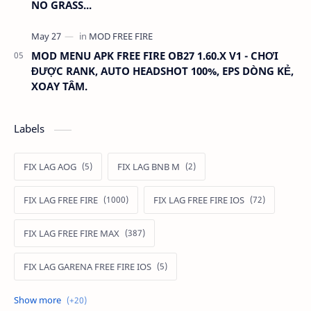
NO GRASS...
MOD MENU APK FREE FIRE OB27 1.60.X V1 - CHƠI
ĐƯỢC RANK, AUTO HEADSHOT 100%, EPS DÒNG KẺ,
XOAY TÂM.
Labels
FIX LAG AOG
FIX LAG BNB M
FIX LAG FREE FIRE
FIX LAG FREE FIRE IOS
FIX LAG FREE FIRE MAX
FIX LAG GARENA FREE FIRE IOS
FIX LAG LIÊN QUÂN MOBILE
Fixlagfreefire