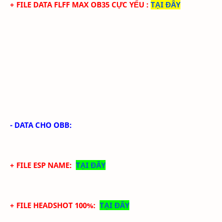
+ FILE
DATA
FLFF
MA
X
OB35 CỰC
YẾU
:
TẠI ĐÂY
- DATA CHO OBB:
+ FILE ESP NAME:
TẠI ĐÂY
+ FILE HEADSHOT 100%:
TẠI ĐÂY