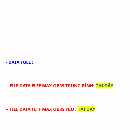
- DATA FULL :
+ FILE
DATA
FLFF
MAX
OB35
TRUN
G BÌNH
:
TẠI ĐÂY
+ FILE
DATA
FLFF
MA
X
OB35
YẾU
:
TẠI ĐÂY