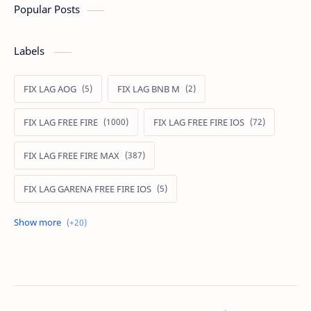
Popular Posts
Labels
FIX LAG AOG
FIX LAG BNB M
FIX LAG FREE FIRE
FIX LAG FREE FIRE IOS
FIX LAG FREE FIRE MAX
FIX LAG GARENA FREE FIRE IOS
FIX LAG LIÊN QUÂN MOBILE
Fixlagfreefire
FIXLAGLIENQUAN
HACK AOG
MOD APK FREE FIRE
MOD DATA FREE FIRE