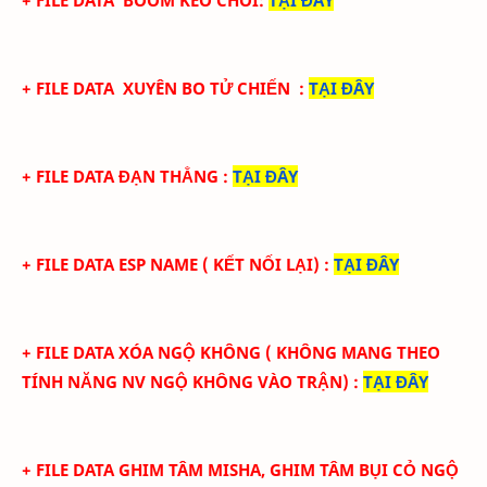
+ FILE DATA
BOOM KEO CHÒI
:
TẠI ĐÂY
+ FILE DATA
XUYÊN BO TỬ CHIẾN
:
TẠI ĐÂY
+ FILE DATA ĐẠN THẲNG
:
TẠI ĐÂY
+ FILE DATA ESP NAME ( KẾT NỐI LẠI)
:
TẠI ĐÂY
+ FILE DATA XÓA NGỘ KHÔNG ( KHÔNG MANG THEO
TÍNH NĂNG NV NGỘ KHÔNG VÀO TRẬN)
:
TẠI ĐÂY
+ FILE DATA GHIM TÂM MISHA, GHIM TÂM BỤI CỎ NGỘ