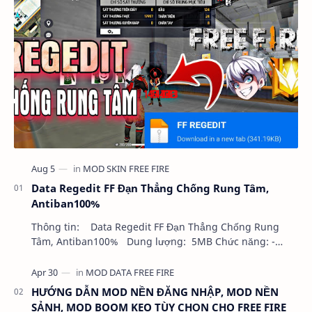
Data Regedit FF Đạn Thẳng Chống Rung Tâm,
Antiban100%
Thông tin: Data Regedit FF Đạn Thẳng Chống Rung
Tâm, Antiban100% Dung lượng: 5MB Chức năng: -
NHƯ VIDEO - KHÔNG BAND ID - KHÔNG GHIM…
HƯỚNG DẪN MOD NỀN ĐĂNG NHẬP, MOD NỀN
SẢNH, MOD BOOM KEO TÙY CHỌN CHO FREE FIRE