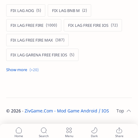
FIX LAG AOG
FIX LAG BNB M
FIX LAG FREE FIRE
FIX LAG FREE FIRE IOS
FIX LAG FREE FIRE MAX
FIX LAG GARENA FREE FIRE IOS
FIX LAG LIÊN QUÂN MOBILE
Fixlagfreefire
FIXLAGLIENQUAN
HACK AOG
MOD APK FREE FIRE
MOD DATA FREE FIRE
©
2026
‧
ZivGame.Com - Mod Game Android / IOS
. All rights re
MOD DATA PUBG
MOD FREE FIRE
MOD FREE FIRE IOS
MOD GAME MOBILE