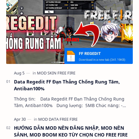
Data Regedit FF Đạn Thẳng Chống Rung Tâm,
Antiban100%
Thông tin: Data Regedit FF Đạn Thẳng Chống Rung
Tâm, Antiban100% Dung lượng: 5MB Chức năng: -
NHƯ VIDEO - KHÔNG BAND ID - KHÔNG GHIM…
HƯỚNG DẪN MOD NỀN ĐĂNG NHẬP, MOD NỀN
SẢNH, MOD BOOM KEO TÙY CHỌN CHO FREE FIRE