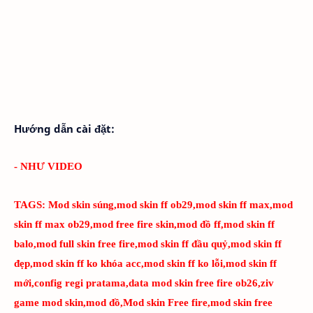
Hướng dẫn cài đặt:
- NHƯ VIDEO
TAGS:
Mod skin súng,mod skin ff ob29,mod skin ff max,mod
skin ff max ob29,mod free fire skin,mod đồ ff,mod skin ff
balo,mod full skin free fire,mod skin ff đầu quỷ,mod skin ff
đẹp,mod skin ff ko khóa acc,mod skin ff ko lỗi,mod skin ff
mới,config regi pratama,data mod skin free fire ob26,ziv
game mod skin,mod đồ,Mod skin Free fire,mod skin free