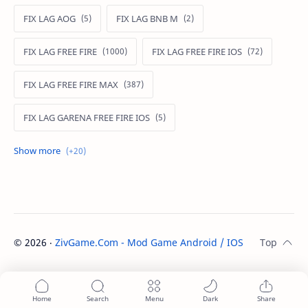
FIX LAG AOG
FIX LAG BNB M
FIX LAG FREE FIRE
FIX LAG FREE FIRE IOS
FIX LAG FREE FIRE MAX
FIX LAG GARENA FREE FIRE IOS
FIX LAG LIÊN QUÂN MOBILE
Fixlagfreefire
FIXLAGLIENQUAN
HACK AOG
MOD APK FREE FIRE
MOD DATA FREE FIRE
©
2026
‧
ZivGame.Com - Mod Game Android / IOS
. All rights re
MOD DATA PUBG
MOD FREE FIRE
MOD FREE FIRE IOS
MOD GAME MOBILE