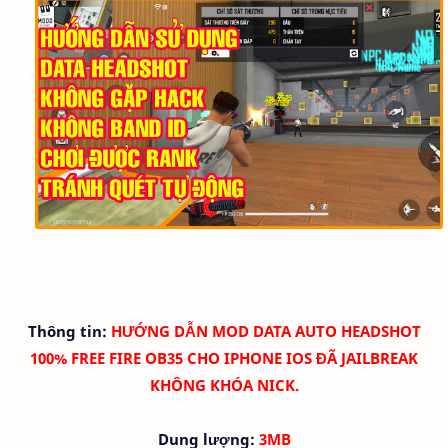
Thông tin:
HƯỚNG DẪN
MOD DATA AUTO HEADSHOT
100% FREE FIRE OB35 CHO IPHONE IOS ĐÃ JAILBREAK
KHÔNG KHÓA NICK.
Dung lượng:
3MB