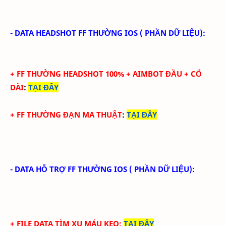
- DATA HEADSHOT FF THƯỜNG IOS ( PHẦN DỮ LIỆU):
+
FF THƯỜNG HEADSHOT 100% + AIMBOT ĐẦU + CỔ
DÀI
:
TẠI ĐÂY
+
FF THƯỜNG ĐẠN MA THUẬT
:
TẠI ĐÂY
- DATA HỖ TRỢ FF THƯỜNG IOS ( PHẦN DỮ LIỆU):
+ FILE DATA TÌM XU MÁU KEO
:
TẠI ĐÂY