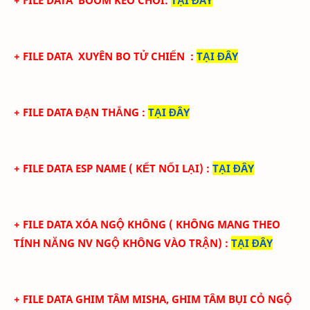
+ FILE DATA
BOOM KEO CHÒI
:
TẠI ĐÂY
+ FILE DATA
XUYÊN BO TỬ CHIẾN
:
TẠI ĐÂY
+ FILE DATA ĐẠN THẲNG
:
TẠI ĐÂY
+ FILE DATA ESP NAME ( KẾT NỐI LẠI)
:
TẠI ĐÂY
+ FILE DATA XÓA NGỘ KHÔNG ( KHÔNG MANG THEO
TÍNH NĂNG NV NGỘ KHÔNG VÀO TRẬN)
:
TẠI ĐÂY
+ FILE DATA GHIM TÂM MISHA, GHIM TÂM BỤI CỎ NGỘ