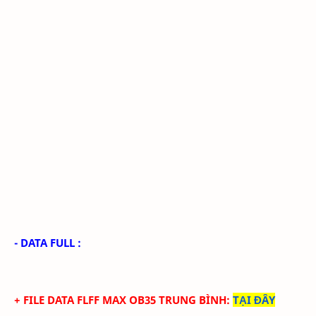
- DATA FULL :
+ FILE
DATA
FLFF
MAX
OB35
TRUN
G BÌNH
:
TẠI ĐÂY