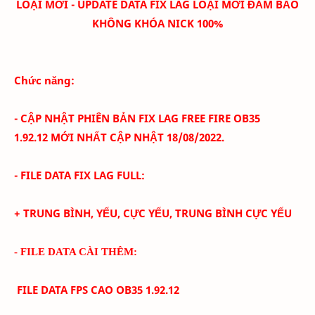
LOẠI MỚI - UPDATE DATA FIX LAG LOẠI MỚI ĐẢM BẢO
KHÔNG KHÓA NICK 100%
Chức năng:
- CẬP NHẬT PHIÊN BẢN FIX LAG FREE FIRE O
B35
1.92.12
MỚI NHẤT CẬP NHẬT 18/08/
2022.
- FILE DATA FIX LAG FULL:
+ TRUNG BÌNH, YẾU, CỰC YẾU, TRUNG BÌNH CỰC YẾU
- FILE DATA CÀI THÊM:
FILE DATA FPS CAO O
B35 1.92.12