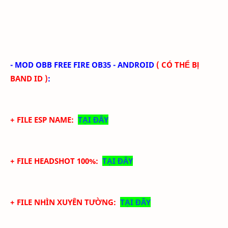
-
MOD OBB FREE FIRE
OB35 - ANDROID
(
CÓ THỂ BỊ
BAND ID
)
:
+ FILE ESP NAME:
TẠI ĐÂY
+ FILE HEADSHOT 100%:
TẠI ĐÂY
+ FILE NHÌN XUYÊN TƯỜNG:
TẠI ĐÂY