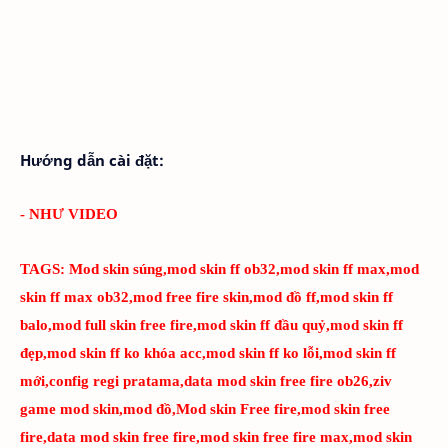
Hướng dẫn cài đặt:
- NHƯ VIDEO
TAGS:
Mod skin súng,mod skin ff ob32,mod skin ff max,mod
skin ff max ob32,mod free fire skin,mod đồ ff,mod skin ff
balo,mod full skin free fire,mod skin ff đầu quỷ,mod skin ff
đẹp,mod skin ff ko khóa acc,mod skin ff ko lỗi,mod skin ff
mới,config regi pratama,data mod skin free fire ob26,ziv
game mod skin,mod đồ,Mod skin Free fire,mod skin free
fire,data mod skin free fire,mod skin free fire max,mod skin