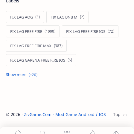
Labels
FIX LAG AOG
FIX LAG BNB M
FIX LAG FREE FIRE
FIX LAG FREE FIRE IOS
FIX LAG FREE FIRE MAX
FIX LAG GARENA FREE FIRE IOS
FIX LAG LIÊN QUÂN MOBILE
Fixlagfreefire
FIXLAGLIENQUAN
HACK AOG
MOD APK FREE FIRE
MOD DATA FREE FIRE
©
2026
‧
ZivGame.Com - Mod Game Android / IOS
. All rights re
MOD DATA PUBG
MOD FREE FIRE
MOD FREE FIRE IOS
MOD GAME MOBILE