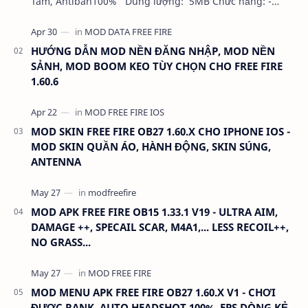
Tâm, Antiban100% Dung lượng: 5MB Chức năng: -
NHƯ VIDEO - KHÔNG BAND ID - KHÔNG GHIM…
HƯỚNG DẪN MOD NỀN ĐĂNG NHẬP, MOD NỀN
SẢNH, MOD BOOM KEO TÙY CHỌN CHO FREE FIRE
1.60.6
MOD SKIN FREE FIRE OB27 1.60.X CHO IPHONE IOS -
MOD SKIN QUẦN ÁO, HÀNH ĐỘNG, SKIN SÚNG,
ANTENNA
MOD APK FREE FIRE OB15 1.33.1 V19 - ULTRA AIM,
DAMAGE ++, SPECAIL SCAR, M4A1,... LESS RECOIL++,
NO GRASS...
MOD MENU APK FREE FIRE OB27 1.60.X V1 - CHƠI
ĐƯỢC RANK, AUTO HEADSHOT 100%, EPS DÒNG KẺ,