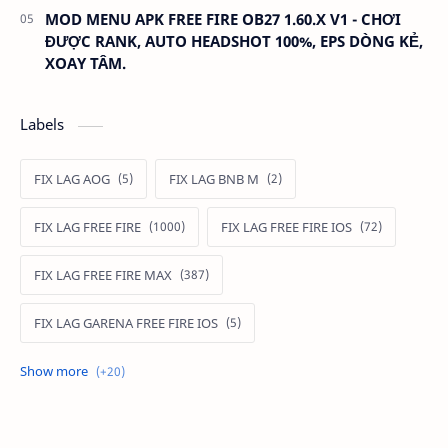
MOD MENU APK FREE FIRE OB27 1.60.X V1 - CHƠI
ĐƯỢC RANK, AUTO HEADSHOT 100%, EPS DÒNG KẺ,
XOAY TÂM.
Labels
FIX LAG AOG
FIX LAG BNB M
FIX LAG FREE FIRE
FIX LAG FREE FIRE IOS
FIX LAG FREE FIRE MAX
FIX LAG GARENA FREE FIRE IOS
FIX LAG LIÊN QUÂN MOBILE
Fixlagfreefire
FIXLAGLIENQUAN
HACK AOG