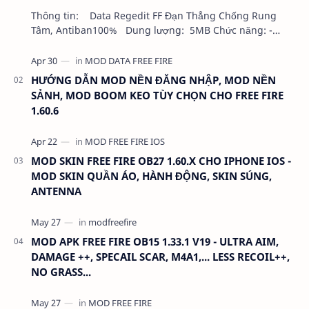
Thông tin: Data Regedit FF Đạn Thẳng Chống Rung
Tâm, Antiban100% Dung lượng: 5MB Chức năng: -
NHƯ VIDEO - KHÔNG BAND ID - KHÔNG GHIM…
HƯỚNG DẪN MOD NỀN ĐĂNG NHẬP, MOD NỀN
SẢNH, MOD BOOM KEO TÙY CHỌN CHO FREE FIRE
1.60.6
MOD SKIN FREE FIRE OB27 1.60.X CHO IPHONE IOS -
MOD SKIN QUẦN ÁO, HÀNH ĐỘNG, SKIN SÚNG,
ANTENNA
MOD APK FREE FIRE OB15 1.33.1 V19 - ULTRA AIM,
DAMAGE ++, SPECAIL SCAR, M4A1,... LESS RECOIL++,
NO GRASS...