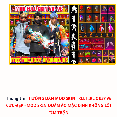
Thông tin:
HƯỚNG DẪN MOD SKIN FREE FIRE OB37 V6
CỰC ĐẸP - MOD SKIN QUẦN ÁO
MẶC ĐỊNH
KHÔNG LỖI
TÌM TRẬN