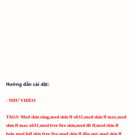
Hướng dẫn cài đặt:
- NHƯ VIDEO
TAGS:
Mod skin súng,mod skin ff ob31,mod skin ff max,mod
skin ff max ob31,mod free fire skin,mod đồ ff,mod skin ff
balo,mod full skin free fire,mod skin ff đầu quỷ,mod skin ff