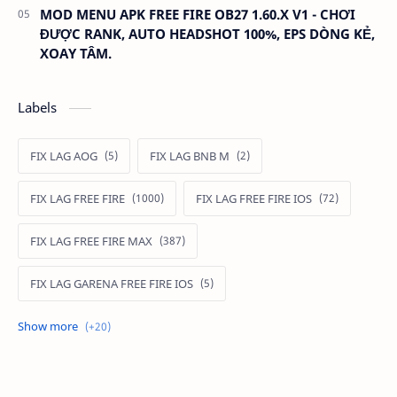
MOD MENU APK FREE FIRE OB27 1.60.X V1 - CHƠI
ĐƯỢC RANK, AUTO HEADSHOT 100%, EPS DÒNG KẺ,
XOAY TÂM.
Labels
FIX LAG AOG
FIX LAG BNB M
FIX LAG FREE FIRE
FIX LAG FREE FIRE IOS
FIX LAG FREE FIRE MAX
FIX LAG GARENA FREE FIRE IOS
FIX LAG LIÊN QUÂN MOBILE
Fixlagfreefire
FIXLAGLIENQUAN
HACK AOG