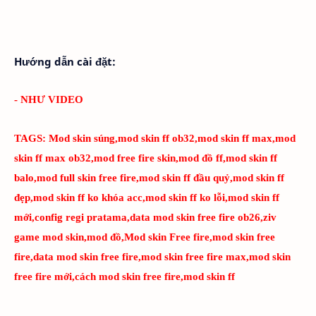
Hướng dẫn cài đặt:
- NHƯ VIDEO
TAGS:
Mod skin súng,mod skin ff ob32,mod skin ff max,mod
skin ff max ob32,mod free fire skin,mod đồ ff,mod skin ff
balo,mod full skin free fire,mod skin ff đầu quỷ,mod skin ff
đẹp,mod skin ff ko khóa acc,mod skin ff ko lỗi,mod skin ff
mới,config regi pratama,data mod skin free fire ob26,ziv
game mod skin,mod đồ,Mod skin Free fire,mod skin free
fire,data mod skin free fire,mod skin free fire max,mod skin
free fire mới,cách mod skin free fire,mod skin ff