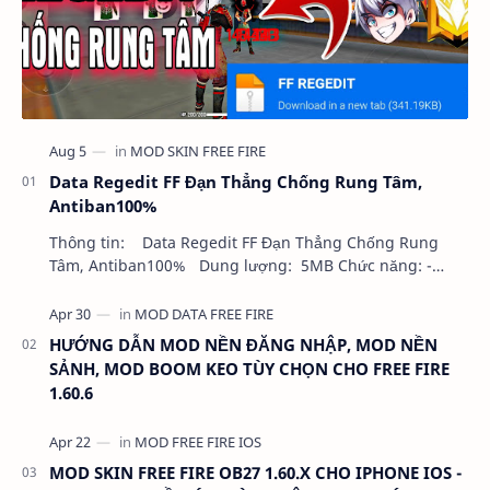
Data Regedit FF Đạn Thẳng Chống Rung Tâm,
Antiban100%
Thông tin: Data Regedit FF Đạn Thẳng Chống Rung
Tâm, Antiban100% Dung lượng: 5MB Chức năng: -
NHƯ VIDEO - KHÔNG BAND ID - KHÔNG GHIM…
HƯỚNG DẪN MOD NỀN ĐĂNG NHẬP, MOD NỀN
SẢNH, MOD BOOM KEO TÙY CHỌN CHO FREE FIRE
1.60.6
MOD SKIN FREE FIRE OB27 1.60.X CHO IPHONE IOS -