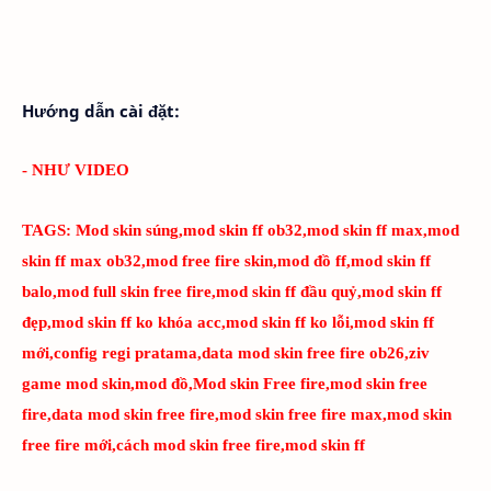
Hướng dẫn cài đặt:
- NHƯ VIDEO
TAGS:
Mod skin súng,mod skin ff ob32,mod skin ff max,mod
skin ff max ob32,mod free fire skin,mod đồ ff,mod skin ff
balo,mod full skin free fire,mod skin ff đầu quỷ,mod skin ff
đẹp,mod skin ff ko khóa acc,mod skin ff ko lỗi,mod skin ff
mới,config regi pratama,data mod skin free fire ob26,ziv
game mod skin,mod đồ,Mod skin Free fire,mod skin free
fire,data mod skin free fire,mod skin free fire max,mod skin
free fire mới,cách mod skin free fire,mod skin ff