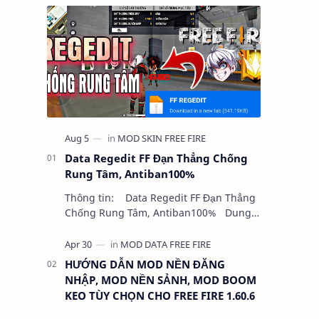
Data Regedit FF Đạn Thẳng Chống
Rung Tâm, Antiban100%
Thông tin: Data Regedit FF Đạn Thẳng
Chống Rung Tâm, Antiban100% Dung
lượng: 5MB Chức năng: - NHƯ VIDEO -
KHÔNG BAND ID - KHÔNG GHIM…
HƯỚNG DẪN MOD NỀN ĐĂNG
NHẬP, MOD NỀN SẢNH, MOD BOOM
KEO TÙY CHỌN CHO FREE FIRE 1.60.6