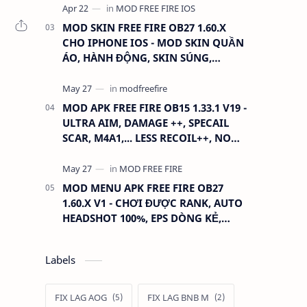
MOD SKIN FREE FIRE OB27 1.60.X
CHO IPHONE IOS - MOD SKIN QUẦN
ÁO, HÀNH ĐỘNG, SKIN SÚNG,
ANTENNA
MOD APK FREE FIRE OB15 1.33.1 V19 -
ULTRA AIM, DAMAGE ++, SPECAIL
SCAR, M4A1,... LESS RECOIL++, NO
GRASS...
MOD MENU APK FREE FIRE OB27
1.60.X V1 - CHƠI ĐƯỢC RANK, AUTO
HEADSHOT 100%, EPS DÒNG KẺ,
XOAY TÂM.
Labels
FIX LAG AOG
FIX LAG BNB M