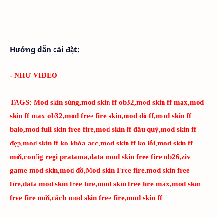
Hướng dẫn cài đặt:
- NHƯ VIDEO
TAGS:
Mod skin súng,mod skin ff ob32,mod skin ff max,mod
skin ff max ob32,mod free fire skin,mod đồ ff,mod skin ff
balo,mod full skin free fire,mod skin ff đầu quỷ,mod skin ff
đẹp,mod skin ff ko khóa acc,mod skin ff ko lỗi,mod skin ff
mới,config regi pratama,data mod skin free fire ob26,ziv
game mod skin,mod đồ,Mod skin Free fire,mod skin free
fire,data mod skin free fire,mod skin free fire max,mod skin
free fire mới,cách mod skin free fire,mod skin ff