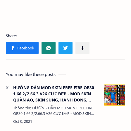
You may like these posts
HƯỚNG DẪN MOD SKIN FREE FIRE OB30
1.66.2/2.66.3 V26 CỰC ĐẸP - MOD SKIN
QUẦN ÁO, SKIN SÚNG, HÀNH ĐỘNG,
KHÔNG LỖI TÌM TRẬN
Thông tin: HƯỚNG DẪN MOD SKIN FREE FIRE
OB30 1.66.2/2.66.3 V26 CỰC ĐẸP - MOD SKIN
QUẦN ÁO, SKIN SÚNG, HÀNH ĐỘNG, KHÔNG LỖI
TÌM TRẬN Dung lượng: 3MB…