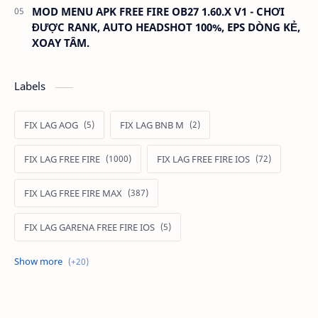
MOD MENU APK FREE FIRE OB27 1.60.X V1 - CHƠI
ĐƯỢC RANK, AUTO HEADSHOT 100%, EPS DÒNG KẺ,
XOAY TÂM.
Labels
FIX LAG AOG
FIX LAG BNB M
FIX LAG FREE FIRE
FIX LAG FREE FIRE IOS
FIX LAG FREE FIRE MAX
FIX LAG GARENA FREE FIRE IOS
FIX LAG LIÊN QUÂN MOBILE
Fixlagfreefire
FIXLAGLIENQUAN
HACK AOG