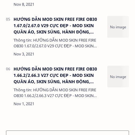
QUẦN ÁO, SKIN SÚNG, HÀNH ĐỘNG, KHÔNG LỖI
TÌM TRẬN Dung lượng: 3MB…
HƯỚNG DẪN MOD SKIN FREE FIRE OB30
1.67.0/2.67.0 V29 CỰC ĐẸP - MOD SKIN
QUẦN ÁO, SKIN SÚNG, HÀNH ĐỘNG,
KHÔNG LỖI TÌM TRẬN
Thông tin: HƯỚNG DẪN MOD SKIN FREE FIRE
OB30 1.67.0/2.67.0 V29 CỰC ĐẸP - MOD SKIN
QUẦN ÁO, SKIN SÚNG, HÀNH ĐỘNG, KHÔNG LỖI
TÌM TRẬN Dung lượng: 3MB…
HƯỚNG DẪN MOD SKIN FREE FIRE OB30
1.66.2/2.66.3 V27 CỰC ĐẸP - MOD SKIN
QUẦN ÁO, SKIN SÚNG, HÀNH ĐỘNG,
KHÔNG LỖI TÌM TRẬN
Thông tin: HƯỚNG DẪN MOD SKIN FREE FIRE
OB30 1.66.2/2.66.3 V27 CỰC ĐẸP - MOD SKIN
QUẦN ÁO, SKIN SÚNG, HÀNH ĐỘNG, KHÔNG LỖI
TÌM TRẬN Dung lượng: 3MB Chức năng: …