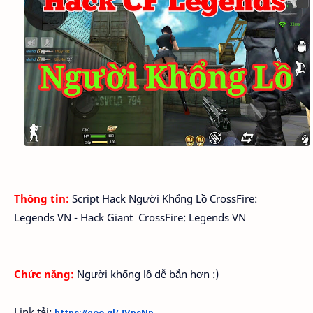
Thông tin:
Script Hack Người Khổng Lồ CrossFire:
Legends VN - Hack Giant CrossFire: Legends VN
Chức năng:
Người khổng lồ dễ bắn hơn :)
Link tải:
https://goo.gl/JVpsNp