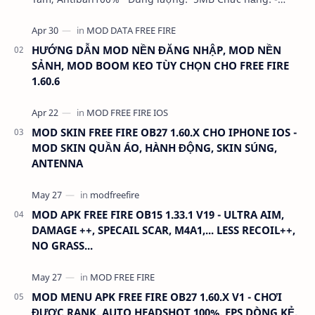
NHƯ VIDEO - KHÔNG BAND ID - KHÔNG GHIM…
HƯỚNG DẪN MOD NỀN ĐĂNG NHẬP, MOD NỀN
SẢNH, MOD BOOM KEO TÙY CHỌN CHO FREE FIRE
1.60.6
MOD SKIN FREE FIRE OB27 1.60.X CHO IPHONE IOS -
MOD SKIN QUẦN ÁO, HÀNH ĐỘNG, SKIN SÚNG,
ANTENNA
MOD APK FREE FIRE OB15 1.33.1 V19 - ULTRA AIM,
DAMAGE ++, SPECAIL SCAR, M4A1,... LESS RECOIL++,
NO GRASS...
MOD MENU APK FREE FIRE OB27 1.60.X V1 - CHƠI
ĐƯỢC RANK, AUTO HEADSHOT 100%, EPS DÒNG KẺ,