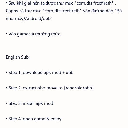
• Sau khi giải nén ta được thư mục "com.dts.freefireth" .
Coppy cả thư mục "com.dts.freefireth" vào đường dẫn "Bộ
nhớ máy/Android/obb"
• Vào game và thưởng thức.
English Sub:
• Step 1: download apk mod + obb
• Step 2: extract obb move to {/android/obb}
• Step 3: install apk mod
• Step 4: open game & enjoy