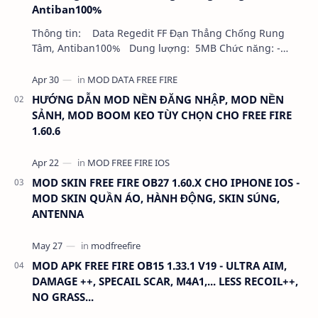
Antiban100%
Thông tin: Data Regedit FF Đạn Thẳng Chống Rung
Tâm, Antiban100% Dung lượng: 5MB Chức năng: -
NHƯ VIDEO - KHÔNG BAND ID - KHÔNG GHIM…
HƯỚNG DẪN MOD NỀN ĐĂNG NHẬP, MOD NỀN
SẢNH, MOD BOOM KEO TÙY CHỌN CHO FREE FIRE
1.60.6
MOD SKIN FREE FIRE OB27 1.60.X CHO IPHONE IOS -
MOD SKIN QUẦN ÁO, HÀNH ĐỘNG, SKIN SÚNG,
ANTENNA
MOD APK FREE FIRE OB15 1.33.1 V19 - ULTRA AIM,
DAMAGE ++, SPECAIL SCAR, M4A1,... LESS RECOIL++,
NO GRASS...