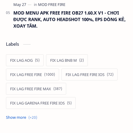
MOD MENU APK FREE FIRE OB27 1.60.X V1 - CHƠI
ĐƯỢC RANK, AUTO HEADSHOT 100%, EPS DÒNG KẺ,
XOAY TÂM.
Labels
FIX LAG AOG
FIX LAG BNB M
FIX LAG FREE FIRE
FIX LAG FREE FIRE IOS
FIX LAG FREE FIRE MAX
FIX LAG GARENA FREE FIRE IOS
FIX LAG LIÊN QUÂN MOBILE
Fixlagfreefire
FIXLAGLIENQUAN
HACK AOG