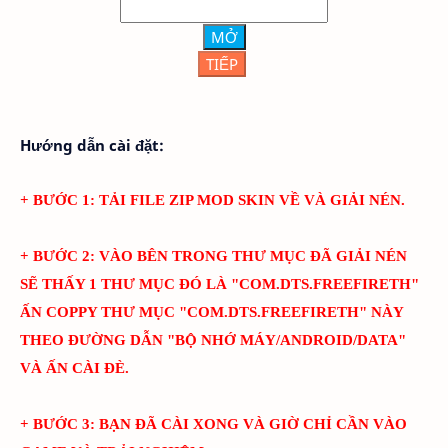
MỞ
TIẾP
Hướng dẫn cài đặt:
+ BƯỚC 1: TẢI FILE ZIP MOD SKIN VỀ VÀ GIẢI NÉN.
+ BƯỚC 2: VÀO BÊN TRONG THƯ MỤC ĐÃ GIẢI NÉN
SẼ THẤY 1 THƯ MỤC ĐÓ LÀ "
COM.DTS.FREEFIRETH
"
ẤN COPPY THƯ MỤC "
COM.DTS.FREEFIRETH
" NÀY
THEO ĐƯỜNG DẪN "BỘ NHỚ MÁY/ANDROID/DATA"
VÀ ẤN CÀI ĐÈ.
+ BƯỚC 3: BẠN ĐÃ CÀI XONG VÀ GIỜ CHỈ CẦN VÀO