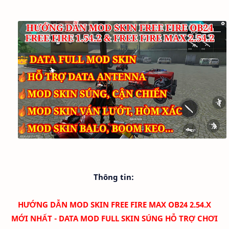
Thông tin:
HƯỚNG DẪN MOD SKIN FREE FIRE MAX OB24 2.54.X
MỚI NHẤT - DATA MOD FULL SKIN SÚNG HỖ TRỢ CHƠI