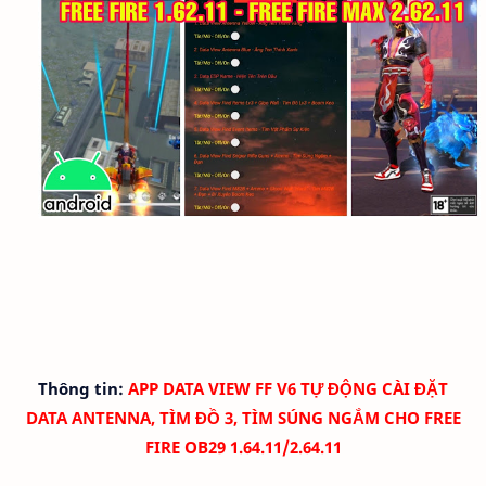
Thông tin:
APP DATA VIEW FF V6 TỰ ĐỘNG CÀI ĐẶT
DATA ANTENNA, TÌM ĐỒ 3, TÌM SÚNG NGẮM CHO FREE
FIRE OB29 1.64.11/2.64.11