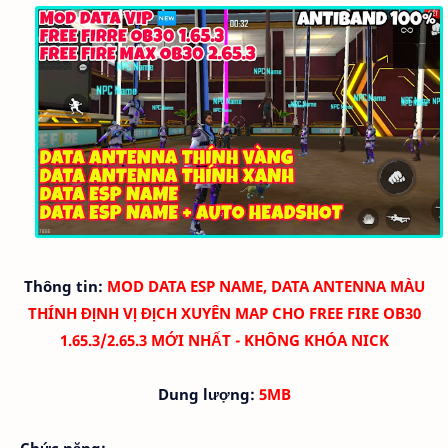
Thông tin:
MOD DATA ESP NAME, DATA ANTENNA MÀU
THÍNH ĐỊNH VỊ ĐỊCH XUYÊN MAP CHO FREE FIRE OB30
1.65.3/2.65.3 MỚI NHẤT - KHÔNG KHÓA NICK
Dung lượng:
5MB
Chức năng: