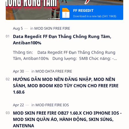
Data Regedit FF Đạn Thẳng Chống Rung Tâm,
Antiban100%
Thông tin: Data Regedit FF Đạn Thẳng Chống Rung
Tâm, Antiban100% Dung lượng: 5MB Chức năng: -
NHƯ VIDEO - KHÔNG BAND ID - KHÔNG GHIM…
HƯỚNG DẪN MOD NỀN ĐĂNG NHẬP, MOD NỀN
SẢNH, MOD BOOM KEO TÙY CHỌN CHO FREE FIRE
1.60.6
MOD SKIN FREE FIRE OB27 1.60.X CHO IPHONE IOS -
MOD SKIN QUẦN ÁO, HÀNH ĐỘNG, SKIN SÚNG,
ANTENNA