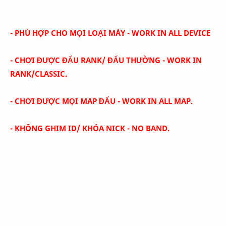
- PHÙ HỢP CHO MỌI LOẠI MÁY - WORK IN ALL DEVICE
- CHƠI ĐƯỢC ĐẤU RANK/ ĐẤU THƯỜNG - WORK IN
RANK/CLASSIC.
- CHƠI ĐƯỢC MỌI MAP ĐẤU - WORK IN ALL MAP.
- KHÔNG GHIM ID/ KHÓA NICK - NO BAND.