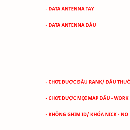
- DATA ANTENNA TAY
- DATA ANTENNA ĐẦU
- CHƠI ĐƯỢC ĐẤU RANK/ ĐẤU THƯỜ
- CHƠI ĐƯỢC MỌI MAP ĐẤU - WORK 
- KHÔNG GHIM ID/ KHÓA NICK - NO