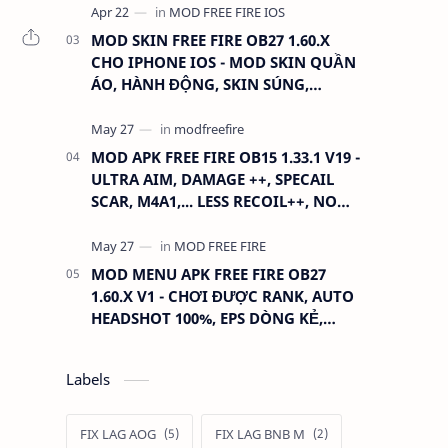
MOD SKIN FREE FIRE OB27 1.60.X
CHO IPHONE IOS - MOD SKIN QUẦN
ÁO, HÀNH ĐỘNG, SKIN SÚNG,
ANTENNA
MOD APK FREE FIRE OB15 1.33.1 V19 -
ULTRA AIM, DAMAGE ++, SPECAIL
SCAR, M4A1,... LESS RECOIL++, NO
GRASS...
MOD MENU APK FREE FIRE OB27
1.60.X V1 - CHƠI ĐƯỢC RANK, AUTO
HEADSHOT 100%, EPS DÒNG KẺ,
XOAY TÂM.
Labels
FIX LAG AOG
FIX LAG BNB M