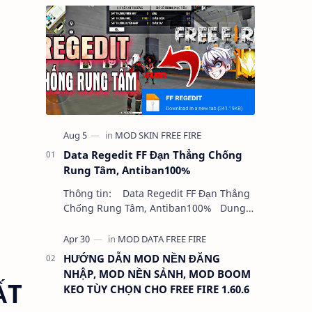
Data Regedit FF Đạn Thẳng Chống
Rung Tâm, Antiban100%
Thông tin: Data Regedit FF Đạn Thẳng
Chống Rung Tâm, Antiban100% Dung
lượng: 5MB Chức năng: - NHƯ VIDEO -
KHÔNG BAND ID - KHÔNG GHIM…
HƯỚNG DẪN MOD NỀN ĐĂNG
NHẬP, MOD NỀN SẢNH, MOD BOOM
ẤT
KEO TÙY CHỌN CHO FREE FIRE 1.60.6