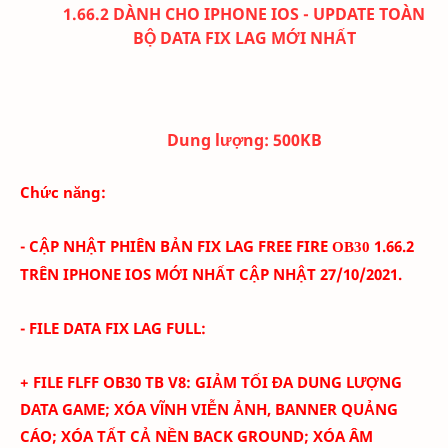
1.66.2 DÀNH CHO IPHONE IOS - UPDATE TOÀN
BỘ DATA FIX LAG MỚI NHẤT
Dung lượng:
500K
B
Chức năng:
- CẬP NHẬT PHIÊN BẢN FIX LAG FREE FIRE
1
.66.2
OB30
TRÊN IPHONE IOS
MỚI NHẤT CẬP NHẬT 27/10
/2021.
- FILE DATA FIX LAG FULL:
+ FILE FLFF
OB30
TB
V
8
:
GIẢM TỐI ĐA DUNG LƯỢNG
DATA GAME; XÓA
VĨNH VIỄN
ẢNH
, BANNER QUẢNG
CÁO
; XÓA TẤT CẢ NỀN BACK GROUND; XÓA ÂM