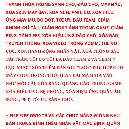
THANH THỪA TRONG SẢNH CHỜ, ĐẢO CHỜ, MAP ĐẤU,
XÓA SKIN MÁY BAY
, XÓA NỀN, ẢNH, DÙ, XÓA HIỆU
ỨNG MÂY MÙ, BO ĐỐT,
TỐI ƯU ĐẤU TEAM
, GIẢM
KHINH KHÍ CẦU, GIẢM HOẠT ẢNH TRONG GAME, GIẢM
PING, TĂNG FPS, XÓA HIỆU ỨNG ĐẢO CHỜ, XÓA BÁO,
TRUYỀN THÔNG, XÓA VIDEO TRONG VQMM, THẺ VÔ
CỰC
,
XÓA HÀNH ĐỘNG NHÂN VẬT, XÓA THÔNG BÁO
TẢI TRẬN, TỐI ƯU TỐI ĐA ĐẤU TEAM 2 VÀ TEAM 4
CỰC MƯỢT
XÓA THÊM BẢN GHI "LOG" PHÙ HỢP CHO
MÁY CHƠI TRONG THỜI GIAN DÀI MÀ DATA VẪN
NHƯ MỚI CÀI
, XÓA BẢNG QUẢNG CÁO TRONG GAME,
XÓA HIÊU ỨNG BỆ PHÓNG, XÓA HIỆU ỨNG QUẦN ÁO,
SÚNG , PET, TỐI ƯU SẢNH CHỜ.
+ FILE FLFF
OB30
TB
V
8
:
CÁC CHỨC NĂNG GIỐNG NHƯ
BẢN TRUNG BÌNH THÊM
NHÂN VẬT MẶC ĐỊNH, QUẦN