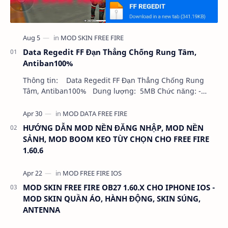
Data Regedit FF Đạn Thẳng Chống Rung Tâm,
Antiban100%
Thông tin: Data Regedit FF Đạn Thẳng Chống Rung
Tâm, Antiban100% Dung lượng: 5MB Chức năng: -
NHƯ VIDEO - KHÔNG BAND ID - KHÔNG GHIM…
HƯỚNG DẪN MOD NỀN ĐĂNG NHẬP, MOD NỀN
SẢNH, MOD BOOM KEO TÙY CHỌN CHO FREE FIRE
1.60.6
MOD SKIN FREE FIRE OB27 1.60.X CHO IPHONE IOS -
MOD SKIN QUẦN ÁO, HÀNH ĐỘNG, SKIN SÚNG,
ANTENNA