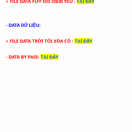
+ FILE
DATA
FLFF IOS
OB30
YẾU
:
TẠI ĐÂY
- DATA DỮ LIỆU:
+ FILE
DATA
TRỜI TỐI XÓA CỎ
:
TẠI ĐÂY
- DATA BY PASS
:
TẠI ĐÂY