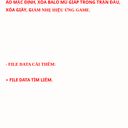
ÁO MẶC ĐỊNH, XÓA BALO MŨ GIÁP TRONG TRẬN ĐẤU,
XÓA GIÀY, G
IẢM NHẸ HIỆU ỨNG GAME.
- FILE DATA CÀI THÊM:
+ FILE DATA TÌM LIỀM.